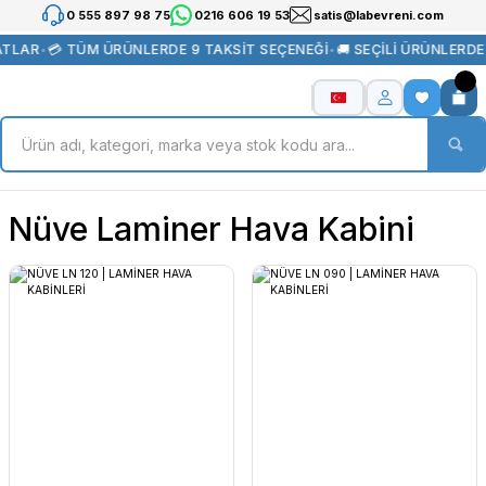
0 555 897 98 75
0216 606 19 53
satis@labevreni.com
ATLAR
•
💳 TÜM ÜRÜNLERDE 9 TAKSİT SEÇENEĞİ
•
🚚 SEÇİLİ ÜRÜNLERD
Nüve Laminer Hava Kabini