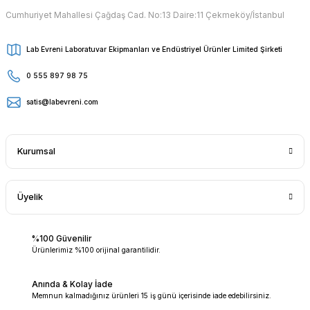
Cumhuriyet Mahallesi Çağdaş Cad. No:13 Daire:11 Çekmeköy/İstanbul
Lab Evreni Laboratuvar Ekipmanları ve Endüstriyel Ürünler Limited Şirketi
0 555 897 98 75
satis@labevreni.com
Kurumsal
Üyelik
%100 Güvenilir
Ürünlerimiz %100 orijinal garantilidir.
Anında & Kolay İade
Memnun kalmadığınız ürünleri 15 iş günü içerisinde iade edebilirsiniz.