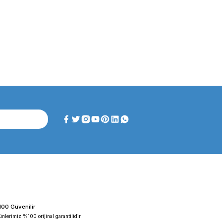
ghtlab WF-HT 45 F ...
FAITHFUL WGL-45B Fan ...
iyat :
39.151,92 TL
Fiyat :
39.151,92 TL