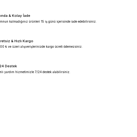
%100 Güvenilir
Ürünlerimiz %100 orijinal garantilidir.
Anında & Kolay İade
Memnun kalmadığınız ürünleri 15 iş günü içeris