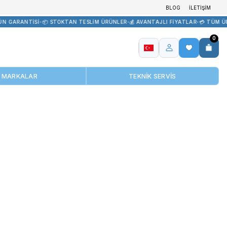
İR TEDARİK
•
🏷️ ORİJİNAL ÜRÜN GARANTİSİ
•
📦 STOKTAN TESLİM ÜR
MARKALAR