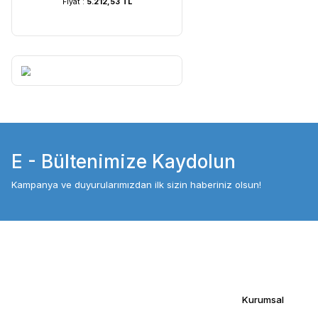
UVC Lamba | 60 Watt ...
UVC Lamba | 36
Fiyat :
5.212,53 TL
Fiyat :
4.054