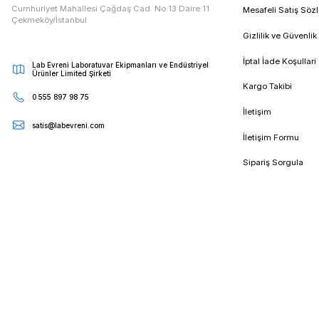
E - Bültenimize Kaydolun
Kampanya ve duyurularımızdan ilk sizin haberiniz olsun
Kur
Cumhuriyet Mahallesi Çağdaş Cad. No:13 Daire:11
Mesa
Çekmeköy/İstanbul
Gizli
İptal
Lab Evreni Laboratuvar Ekipmanları ve Endüstriyel
Ürünler Limited Şirketi
Karg