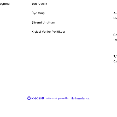
!
umsal
Üyelik
feli Satış Sözleşmesi
Yeni Üyelik
lik ve Güvenlik
Üye Girişi
 İade Koşullari
Şifremi Unuttum
o Takibi
Kişisel Veriler Politikası