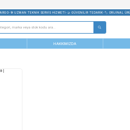
bevreni.com
E ÜCRETSİZ KARGO
•
🛠️ UZMAN TEKNİK SERVİS HİZMETİ
•
🤝 GÜVENİL
ANASAYFA
HAKKIMIZDA
n 500