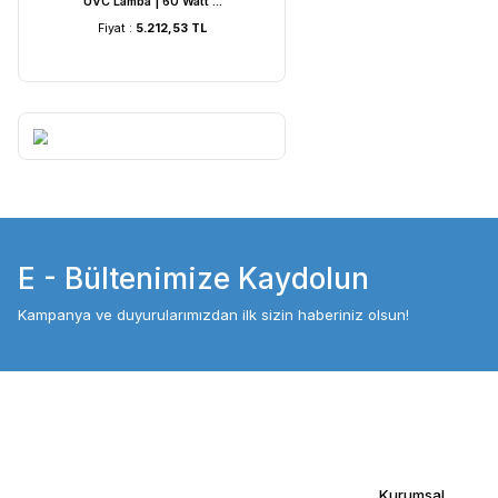
UVC Lamba | 60 Watt ...
UVC Lamba | 36
Fiyat :
5.212,53 TL
Fiyat :
4.054