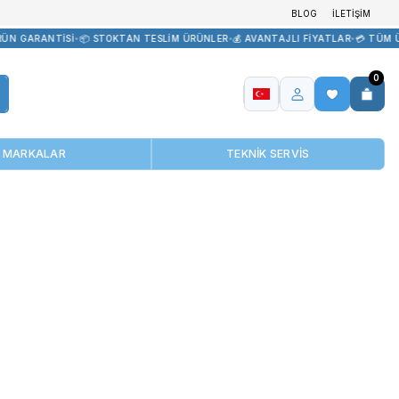
LİR TEDARİK
•
🏷️ ORİJİNAL ÜRÜN GARANTİSİ
•
📦 STOKTAN TESLİM Ü
MARKALAR