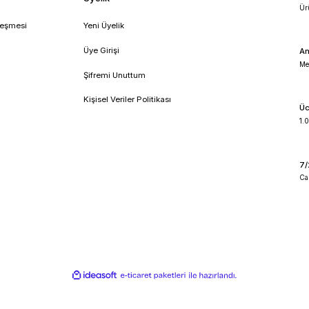
!
umsal
Üyelik
feli Satış Sözleşmesi
Yeni Üyelik
lik ve Güvenlik
Üye Girişi
 İade Koşullari
Şifremi Unuttum