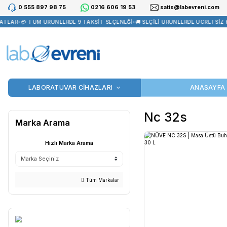
0 555 897 98 75
0216 606 19 53
satis@la
ATLAR
•
💳 TÜM ÜRÜNLERDE 9 TAKSİT SEÇENEĞİ
•
🚚 SEÇİLİ ÜRÜNLER
LABORATUVAR CİHAZLARI
Nc 32
Marka Arama
Hızlı Marka Arama
Tüm Markalar