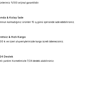
%100 Güvenilir
Ürünlerimiz %100 orijinal garantilidir.
Anında & Kolay İade
Memnun kalmadığınız ürünleri 15 iş günü içeris