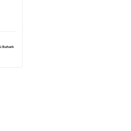
S | Masa Üstü Buharlı
 | 30 L