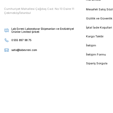
E - Bültenimize Kaydolun
Kampanya ve duyurularımızdan ilk sizin haberiniz olsun
Kur
Cumhuriyet Mahallesi Çağdaş Cad. No:13 Daire:11
Mesa
Çekmeköy/İstanbul
Gizli
İptal
Lab Evreni Laboratuvar Ekipmanları ve Endüstriyel