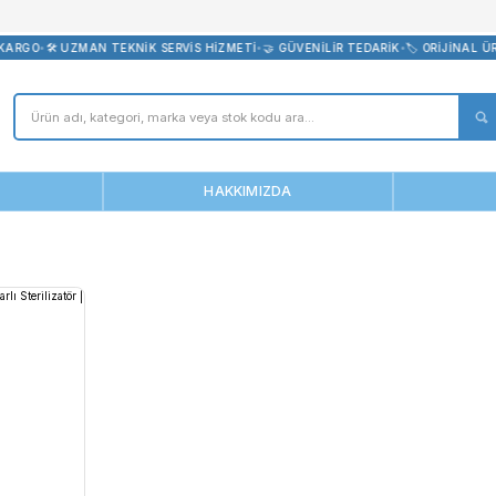
bevreni.com
DE ÜCRETSİZ KARGO
•
🛠️ UZMAN TEKNİK SERVİS HİZMETİ
•
🤝 GÜVENİ
ANASAYFA
HAKKIMIZDA
s