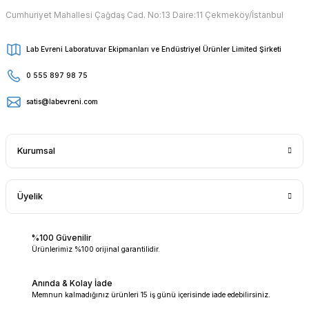
Cumhuriyet Mahallesi Çağdaş Cad. No:13 Daire:11 Çekmeköy/İstanbul
Lab Evreni Laboratuvar Ekipmanları ve Endüstriyel Ürünler Limited Şirketi
0 555 897 98 75
satis@labevreni.com
Kurumsal
Üyelik
%100 Güvenilir
Ürünlerimiz %100 orijinal garantilidir.
Anında & Kolay İade
Memnun kalmadığınız ürünleri 15 iş günü içerisinde iade edebilirsiniz.