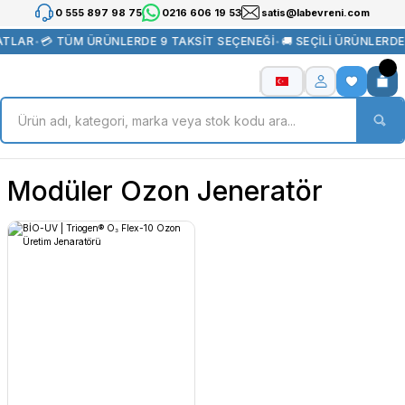
0 555 897 98 75
0216 606 19 53
satis@labevreni.com
ATLAR
•
💳 TÜM ÜRÜNLERDE 9 TAKSİT SEÇENEĞİ
•
🚚 SEÇİLİ ÜRÜNLERD
Modüler Ozon Jeneratör