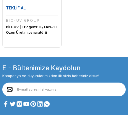
TEKLİF AL
BİO-UV GROUP
BİO-UV | Triogen® O₃ Flex-10
Ozon Üretim Jenaratörü
E - Bültenimize Kaydolun
Kampanya ve duyurularımızdan ilk sizin haberiniz olsun!