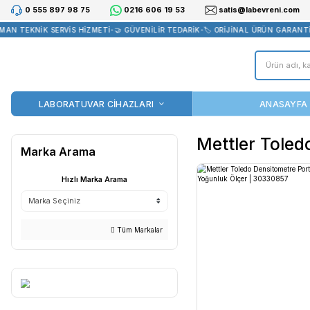
0 555 897 98 75
0216 606 19 53
satis@la
AN TEKNİK SERVİS HİZMETİ
•
🤝 GÜVENİLİR TEDARİK
•
🏷️ ORİJİNAL Ü
LABORATUVAR CİHAZLARI
Mettle
Marka Arama
Hızlı Marka Arama
Tüm Markalar