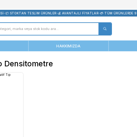
bevreni.com
RÜN GARANTİSİ
•
📦 STOKTAN TESLİM ÜRÜNLER
•
💰 AVANTAJLI FİYAT
ANASAYFA
HAKKIMIZDA
r Toledo Densitometre