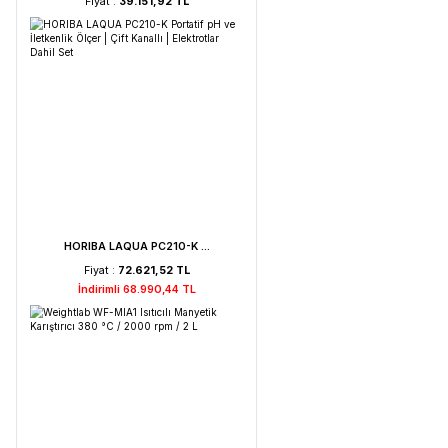
Weightlab WF-HT 45 F ...
Fiyat :
39.151,92 TL