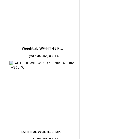
UVC Lamba | 30 Watt ...
Fiyat :
2.895,85 TL