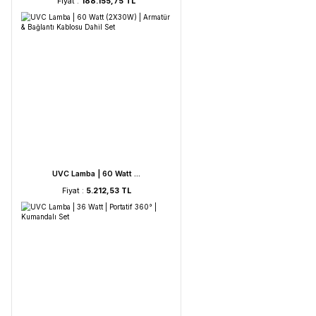
HORIBA LAQUA WQ-330- ...
Fiyat :
188.155,75 TL