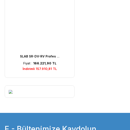
Weightlab WF-MIA1 Is ...
Fiyat :
7.529,22 TL