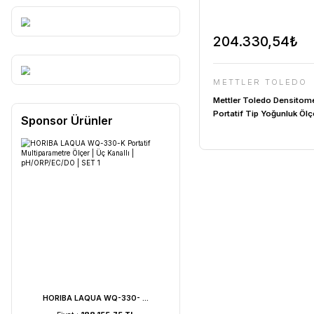
204.3
METTLE
Mettler To
Portatif Ti
Sponsor Ürünler
30330857