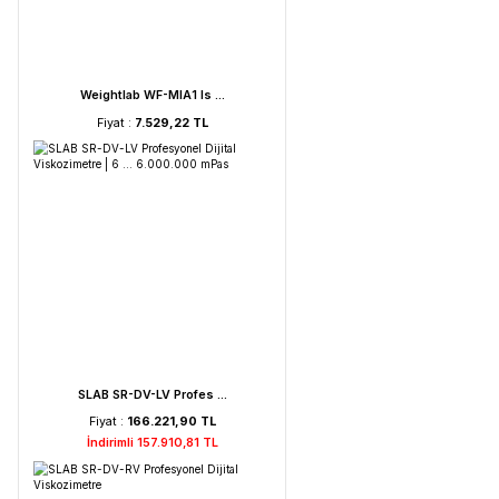
FAITHFUL WGL-45B Fan ...
Fiyat :
39.151,92 TL
HORIBA LAQUA PC210-K ...
Fiyat :
72.621,52 TL
İndirimli 68.990,44 TL