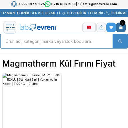
0 555 897 98 75
0216 606 19 53
satis@labevreni.com
️ UZMAN TEKNİK SERVİS HİZMETİ
•
🤝 GÜVENİLİR TEDARİK
•
🏷️ ORİJİNA
0
Magmatherm Kül Fırını Fiyat