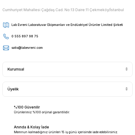
Cumhuriyet Mahallesi Çağdaş Cad. No:13 Daire:11 Çekmeköy/İstanbul
Lab Evreni Laboratuvar Ekipmanları ve Endüstriyel Ürünler Limited Şirketi
0 555 897 98 75
satis@labevreni.com
Kurumsal
Üyelik
%100 Güvenilir
Ürünlerimiz %100 orijinal garantilidir.
Anında & Kolay İade
Memnun kalmadığınız ürünleri 15 iş günü içerisinde iade edebilirsiniz.