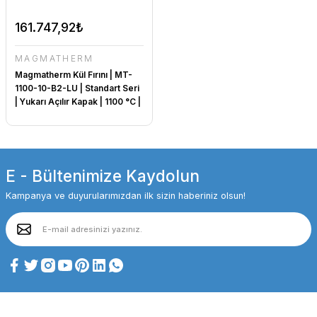
161.747,92₺
MAGMATHERM
Magmatherm Kül Fırını | MT-
1100-10-B2-LU | Standart Seri
| Yukarı Açılır Kapak | 1100 °C |
10 Litre
E - Bültenimize Kaydolun
Kampanya ve duyurularımızdan ilk sizin haberiniz olsun!