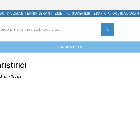
bevreni.com
RETSİZ KARGO
•
🛠️ UZMAN TEKNİK SERVİS HİZMETİ
•
🤝 GÜVENİLİR T
ANASAYFA
HAKKIMIZDA
anlı Karıştırıcı