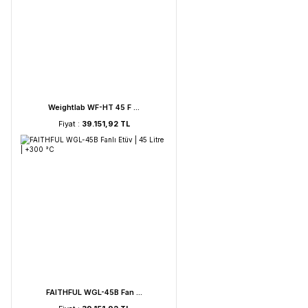
UVC Lamba | 30 Watt ...
Fiyat :
2.895,85 TL