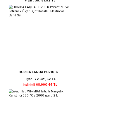
Weightlab WF-HT 45 F ...
Fiyat :
39.151,92 TL