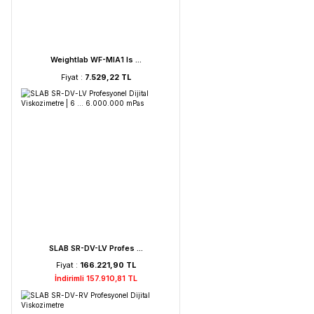
FAITHFUL WGL-45B Fan ...
Fiyat :
39.151,92 TL
HORIBA LAQUA PC210-K ...
Fiyat :
72.621,52 TL
İndirimli 68.990,44 TL