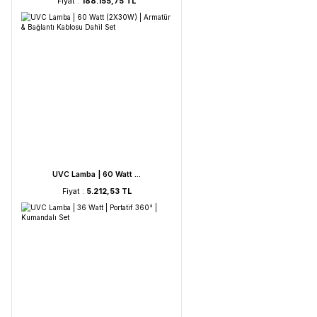
HORIBA LAQUA WQ-330- ...
Fiyat :
188.155,75 TL