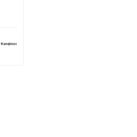
98,24₺
ijital Mekanik Karıştırıcı
ihaz