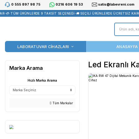
0 555 897 98 75
0216 606 19 53
satis@la
💳 TÜM ÜRÜNLERDE 9 TAKSİT SEÇENEĞİ
•
🚚 SEÇİLİ ÜRÜNLERDE ÜC
LABORATUVAR CİHAZLARI
Led Ekr
Marka Arama
Hızlı Marka Arama
Tüm Markalar