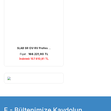
Weightlab WF-MIA1 Is ...
Fiyat :
7.529,22 TL