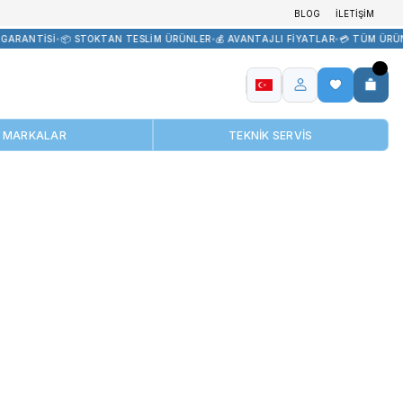
EDARİK
•
🏷️ ORİJİNAL ÜRÜN GARANTİSİ
•
📦 STOKTAN TESLİM ÜRÜNL
MARKALAR