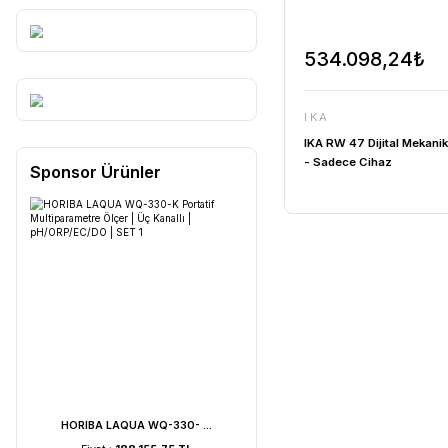
534.0
IKA
IKA RW 47 D
- Sadece C
Sponsor Ürünler