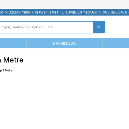
bevreni.com
RETSİZ KARGO
•
🛠️ UZMAN TEKNİK SERVİS HİZMETİ
•
🤝 GÜVENİLİR TE
ANASAYFA
HAKKIMIZDA
ranlı Ph Metre