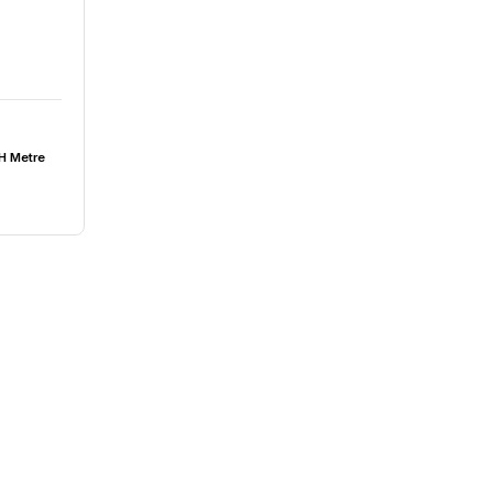
14₺
1 Kalem Tip pH Metre