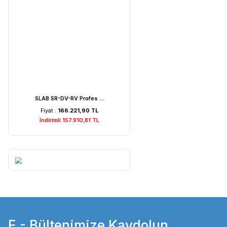
Weightlab WF-MIA1 Is ...
Fiyat :
7.529,22 TL