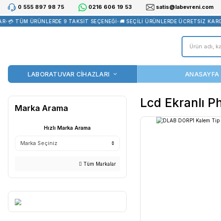
0 555 897 98 75
0216 606 19 53
satis@la
💳 TÜM ÜRÜNLERDE 9 TAKSİT SEÇENEĞİ
•
🚚 SEÇİLİ ÜRÜNLERDE ÜC
LABORATUVAR CİHAZLARI
Lcd Ek
Marka Arama
Hızlı Marka Arama
Tüm Markalar