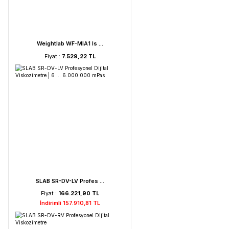
FAITHFUL WGL-45B Fan ...
Fiyat :
39.151,92 TL
HORIBA LAQUA PC210-K ...
Fiyat :
72.621,52 TL
İndirimli 68.990,44 TL