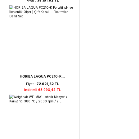
Weightlab WF-HT 45 F ...
Fiyat :
39.151,92 TL