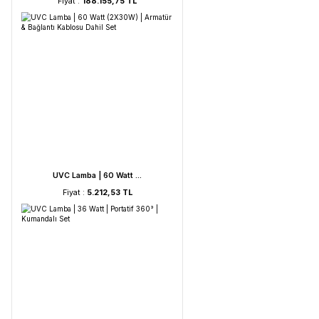
HORIBA LAQUA WQ-330- ...
Fiyat :
188.155,75 TL