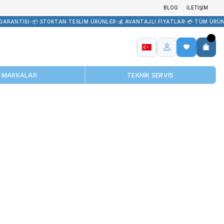
DARİK
•
🏷️ ORİJİNAL ÜRÜN GARANTİSİ
•
📦 STOKTAN TESLİM ÜRÜNLE
MARKALAR