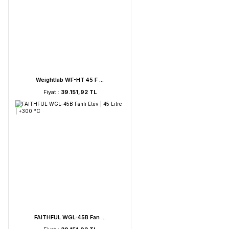
UVC Lamba | 30 Watt ...
Fiyat :
2.895,85 TL