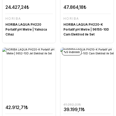
24.427,24₺
47.864,18₺
HORIBA
HORIBA
HORIBA LAQUA PH220
HORIBA LAQUA PH220-K
Portatif pH Metre | Yalnızca
Portatif pH Metre | 9615S-10D
Cihaz
Cam Elektrod ile Set
%5 İndirimli
41.262,23₺
42.912,71₺
39.199,11₺