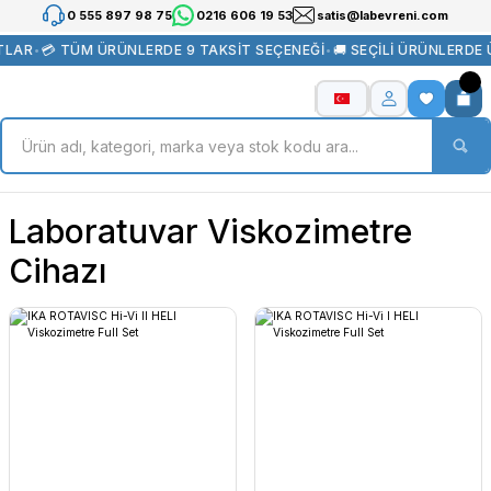
0 555 897 98 75
0216 606 19 53
satis@labevreni.com
TLAR
•
💳 TÜM ÜRÜNLERDE 9 TAKSİT SEÇENEĞİ
•
🚚 SEÇİLİ ÜRÜNLERDE
Laboratuvar Viskozimetre
Cihazı