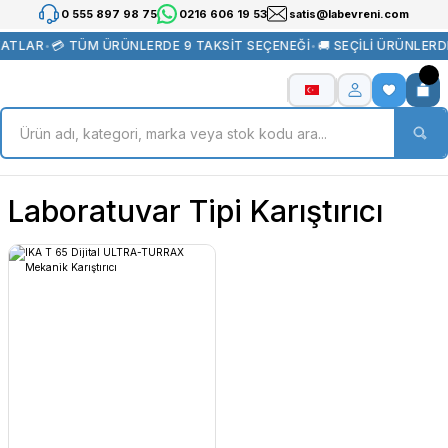
0 555 897 98 75
0216 606 19 53
satis@labevreni.com
YATLAR
•
💳 TÜM ÜRÜNLERDE 9 TAKSİT SEÇENEĞİ
•
🚚 SEÇİLİ ÜRÜNLER
Laboratuvar Tipi Karıştırıcı