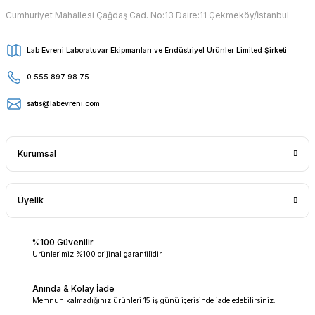
Cumhuriyet Mahallesi Çağdaş Cad. No:13 Daire:11 Çekmeköy/İstanbul
Lab Evreni Laboratuvar Ekipmanları ve Endüstriyel Ürünler Limited Şirketi
0 555 897 98 75
satis@labevreni.com
Kurumsal
Üyelik
%100 Güvenilir
Ürünlerimiz %100 orijinal garantilidir.
Anında & Kolay İade
Memnun kalmadığınız ürünleri 15 iş günü içerisinde iade edebilirsiniz.