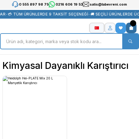
0 555 897 98 75
0216 606 19 53
satis@labevreni.com
LAR
•
💳 TÜM ÜRÜNLERDE 9 TAKSİT SEÇENEĞİ
•
🚚 SEÇİLİ ÜRÜNLERDE Ü
Kimyasal Dayanıklı Karıştırıcı