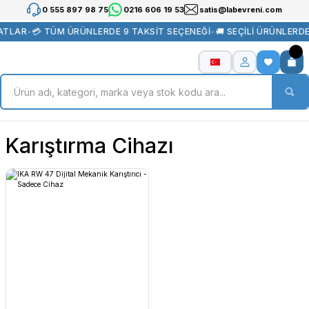
0 555 897 98 75
0216 606 19 53
satis@labevreni.com
ATLAR
•
💳 TÜM ÜRÜNLERDE 9 TAKSİT SEÇENEĞİ
•
🚚 SEÇİLİ ÜRÜNLERD
Karıştırma Cihazı