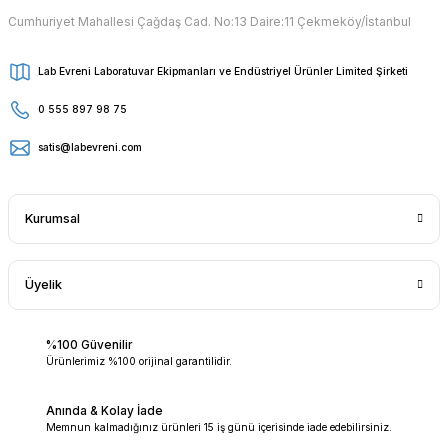
Cumhuriyet Mahallesi Çağdaş Cad. No:13 Daire:11 Çekmeköy/İstanbul
Lab Evreni Laboratuvar Ekipmanları ve Endüstriyel Ürünler Limited Şirketi
0 555 897 98 75
satis@labevreni.com
Kurumsal
Üyelik
%100 Güvenilir
Ürünlerimiz %100 orijinal garantilidir.
Anında & Kolay İade
Memnun kalmadığınız ürünleri 15 iş günü içerisinde iade edebilirsiniz.