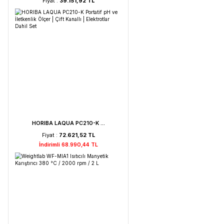
Weightlab WF-HT 45 F ...
Fiyat :
39.151,92 TL