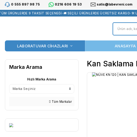
0 555 897 98 75
0216 606 19 53
satis@la
 ÜRÜNLERDE 9 TAKSİT SEÇENEĞİ
•
🚚 SEÇİLİ ÜRÜNLERDE ÜCRETSİZ
LABORATUVAR CİHAZLARI
Kan Sa
Marka Arama
Hızlı Marka Arama
Tüm Markalar