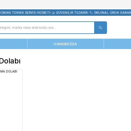
bevreni.com
 KARGO
•
🛠️ UZMAN TEKNİK SERVİS HİZMETİ
•
🤝 GÜVENİLİR TEDARİK
•
ANASAYFA
HAKKIMIZDA
klama Dolabı