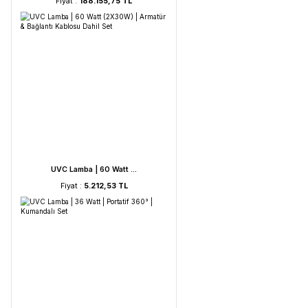
HORIBA LAQUA WQ-330- ...
Fiyat :
188.155,75 TL