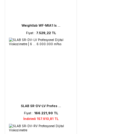
FAITHFUL WGL-45B Fan ...
Fiyat :
39.151,92 TL
HORIBA LAQUA PC210-K ...
Fiyat :
72.621,52 TL
İndirimli 68.990,44 TL