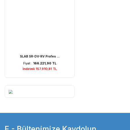
Weightlab WF-MIA1 Is ...
Fiyat :
7.529,22 TL