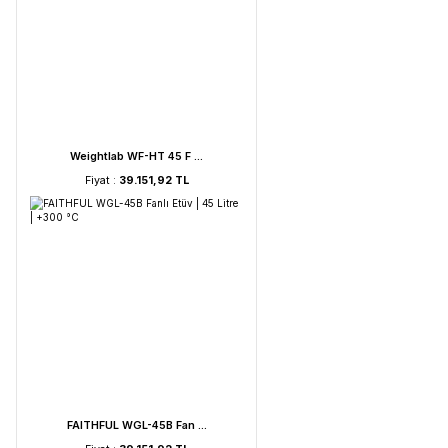
UVC Lamba | 30 Watt ...
Fiyat :
2.895,85 TL