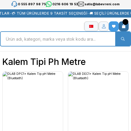
0 555 897 98 75
0216 606 19 53
satis@labevreni.com
TLAR
•
💳 TÜM ÜRÜNLERDE 9 TAKSİT SEÇENEĞİ
•
🚚 SEÇİLİ ÜRÜNLERDE
Kalem Tipi Ph Metre