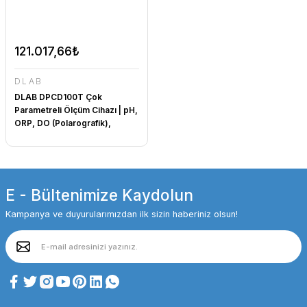
121.017,66₺
DLAB
DLAB DPCD100T Çok
Parametreli Ölçüm Cihazı | pH,
ORP, DO (Polarografik),
İletkenlik, TDS, Tuzluluk,
Direnç ve Sıcaklık ölçer
E - Bültenimize Kaydolun
Kampanya ve duyurularımızdan ilk sizin haberiniz olsun!