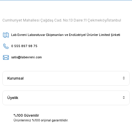
Cumhuriyet Mahallesi Çağdaş Cad. No:13 Daire:11 Çekmeköy/İstanbul
Lab Evreni Laboratuvar Ekipmanları ve Endüstriyel Ürünler Limited Şirketi
0 555 897 98 75
satis@labevreni.com
Kurumsal
Üyelik
%100 Güvenilir
Ürünlerimiz %100 orijinal garantilidir.