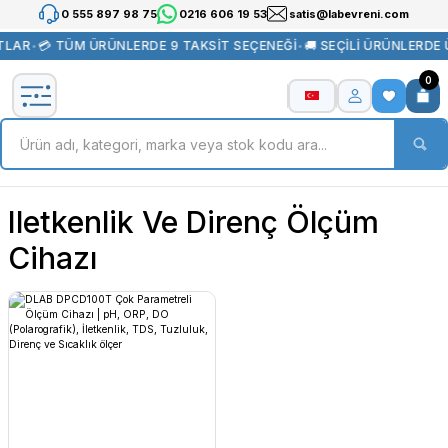
0 555 897 98 75
0216 606 19 53
satis@labevreni.com
TLAR
•
💳 TÜM ÜRÜNLERDE 9 TAKSİT SEÇENEĞİ
•
🚚 SEÇİLİ ÜRÜNLERDE
0
Iletkenlik Ve Direnç Ölçüm
Cihazı