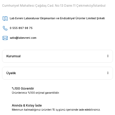
Cumhuriyet Mahallesi Çağdaş Cad. No:13 Daire:11 Çekmeköy/İstanbul
Lab Evreni Laboratuvar Ekipmanları ve Endüstriyel Ürünler Limited Şirketi
0 555 897 98 75
satis@labevreni.com
Kurumsal
Üyelik
%100 Güvenilir
Ürünlerimiz %100 orijinal garantilidir.
Anında & Kolay İade
Memnun kalmadığınız ürünleri 15 iş günü içerisinde iade edebilirsiniz.