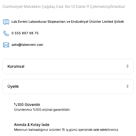
Cumhuriyet Mahallesi Çağdaş Cad. No:13 Daire:11 Çekmeköy/İstanbul
Lab Evreni Laboratuvar Ekipmanları ve Endüstriyel Ürünler Limited Şirketi
0 555 897 98 75
satis@labevreni.com
Kurumsal
Üyelik
%100 Güvenilir
Ürünlerimiz %100 orijinal garantilidir.
Anında & Kolay İade
Memnun kalmadığınız ürünleri 15 iş günü içerisinde iade edebilirsiniz.