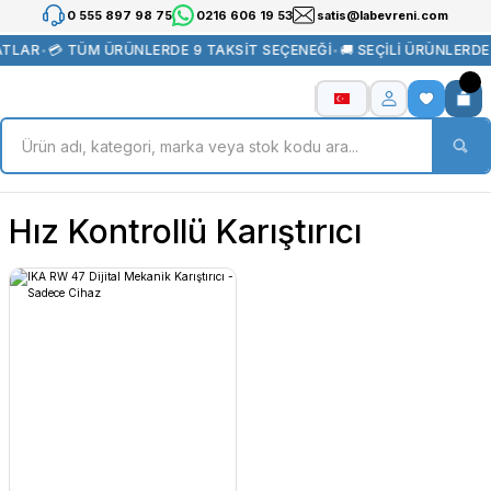
0 555 897 98 75
0216 606 19 53
satis@labevreni.com
ATLAR
•
💳 TÜM ÜRÜNLERDE 9 TAKSİT SEÇENEĞİ
•
🚚 SEÇİLİ ÜRÜNLERD
Hız Kontrollü Karıştırıcı