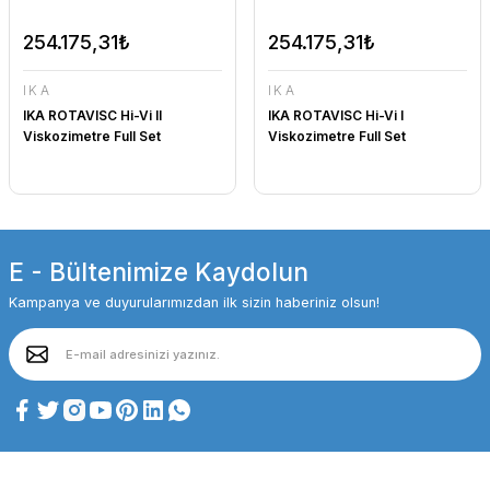
254.175,31₺
254.175,31₺
IKA
IKA
IKA ROTAVISC Hi-Vi II
IKA ROTAVISC Hi-Vi I
Viskozimetre Full Set
Viskozimetre Full Set
E - Bültenimize Kaydolun
Kampanya ve duyurularımızdan ilk sizin haberiniz olsun!