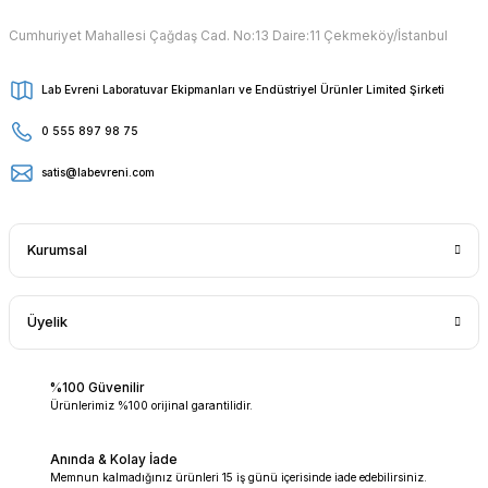
Cumhuriyet Mahallesi Çağdaş Cad. No:13 Daire:11 Çekmeköy/İstanbul
Lab Evreni Laboratuvar Ekipmanları ve Endüstriyel Ürünler Limited Şirketi
0 555 897 98 75
satis@labevreni.com
Kurumsal
Üyelik
%100 Güvenilir
Ürünlerimiz %100 orijinal garantilidir.
Anında & Kolay İade
Memnun kalmadığınız ürünleri 15 iş günü içerisinde iade edebilirsiniz.