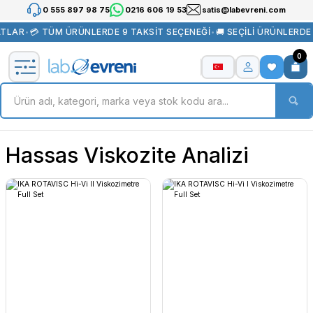
0 555 897 98 75
0216 606 19 53
satis@labevreni.com
ATLAR
•
💳 TÜM ÜRÜNLERDE 9 TAKSİT SEÇENEĞİ
•
🚚 SEÇİLİ ÜRÜNLERD
0
Hassas Viskozite Analizi