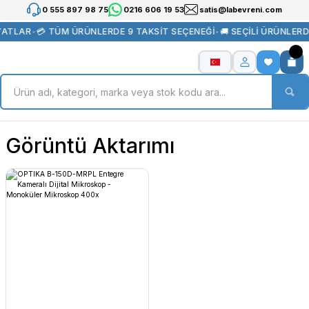
0 555 897 98 75
0216 606 19 53
satis@labevreni.com
YATLAR
•
💳 TÜM ÜRÜNLERDE 9 TAKSİT SEÇENEĞİ
•
🚚 SEÇİLİ ÜRÜNLER
Görüntü Aktarımı