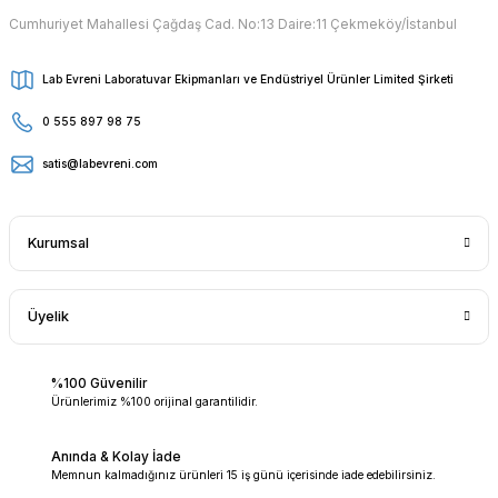
Cumhuriyet Mahallesi Çağdaş Cad. No:13 Daire:11 Çekmeköy/İstanbul
Lab Evreni Laboratuvar Ekipmanları ve Endüstriyel Ürünler Limited Şirketi
0 555 897 98 75
satis@labevreni.com
Kurumsal
Üyelik
%100 Güvenilir
Ürünlerimiz %100 orijinal garantilidir.
Anında & Kolay İade
Memnun kalmadığınız ürünleri 15 iş günü içerisinde iade edebilirsiniz.