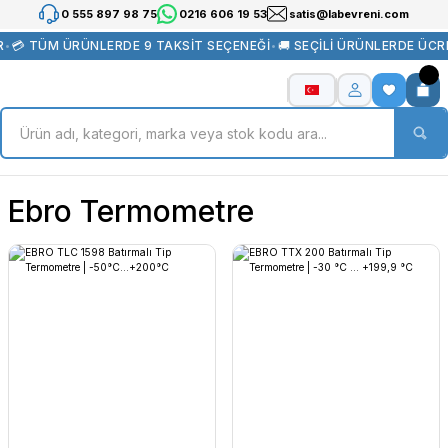
0 555 897 98 75
0216 606 19 53
satis@labevreni.com
•
💳 TÜM ÜRÜNLERDE 9 TAKSİT SEÇENEĞİ
•
🚚 SEÇİLİ ÜRÜNLERDE ÜCR
Ebro Termometre