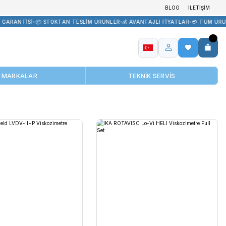
EDARİK
•
🏷️ ORİJİNAL ÜRÜN GARANTİSİ
•
📦 STOKTAN TESLİM ÜRÜNL
MARKALAR