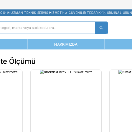
bevreni.com
CRETSİZ KARGO
•
🛠️ UZMAN TEKNİK SERVİS HİZMETİ
•
🤝 GÜVENİLİR T
ANASAYFA
HAKKIMIZDA
Viskozite Ölçümü