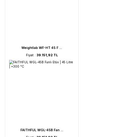
UVC Lamba | 30 Watt ...
Fiyat :
2.895,85 TL