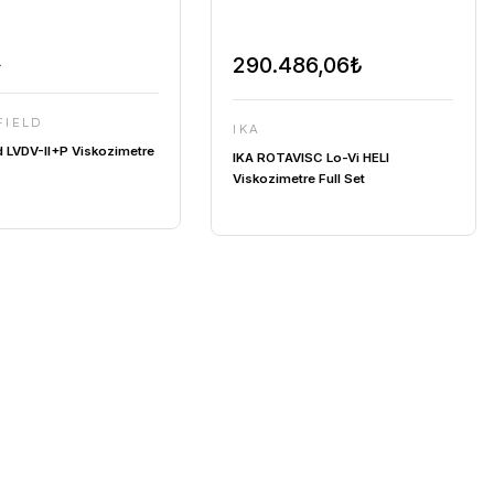
TEKLİF AL
BROOKFIELD
imetre
Brookfield LVDV-II+P Viskozimetre