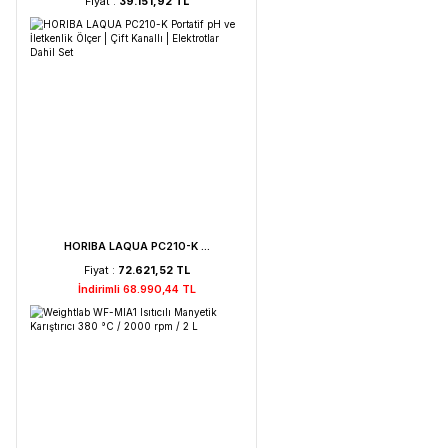
Weightlab WF-HT 45 F ...
Fiyat :
39.151,92 TL