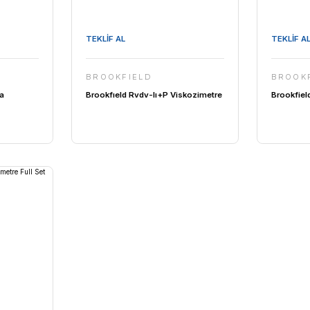
TEKLİF AL
IELD
BROOKFIELD
 LVDV-II+P Extra
Brookfıeld Rvdv-Iı+P Viskoz
re