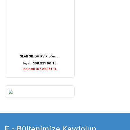
Weightlab WF-MIA1 Is ...
Fiyat :
7.529,22 TL