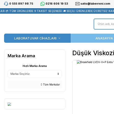
0 555 897 98 75
0216 606 19 53
satis@la
•
💳 TÜM ÜRÜNLERDE 9 TAKSİT SEÇENEĞİ
•
🚚 SEÇİLİ ÜRÜNLERDE Ü
LABORATUVAR CİHAZLARI
Düşük 
Marka Arama
Hızlı Marka Arama
Tüm Markalar