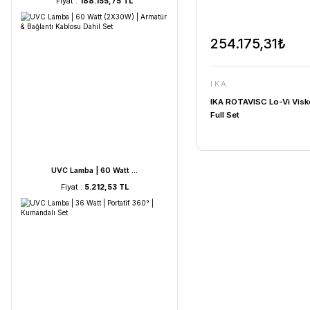
HORIBA LAQUA WQ-330- ...
Fiyat :
188.155,75 TL
254.17
IKA
IKA ROTAVI
Full Set