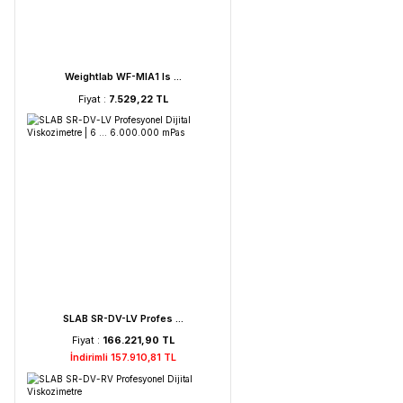
FAITHFUL WGL-45B Fan ...
Fiyat :
39.151,92 TL
HORIBA LAQUA PC210-K ...
Fiyat :
72.621,52 TL
İndirimli 68.990,44 TL