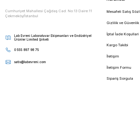
E - Bültenimize Kaydolun
Kampanya ve duyurularımızdan ilk sizin haberiniz olsun
Kur
Cumhuriyet Mahallesi Çağdaş Cad. No:13 Daire:11
Mesa
Çekmeköy/İstanbul
Gizli
İptal
Lab Evreni Laboratuvar Ekipmanları ve Endüstriyel