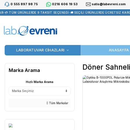
0 555 897 98 75
0216 606 19 53
satis@la
•
💳 TÜM ÜRÜNLERDE 9 TAKSİT SEÇENEĞİ
•
🚚 SEÇİLİ ÜRÜNLERDE Ü
LABORATUVAR CİHAZLARI
Döner 
Marka Arama
Hızlı Marka Arama
Tüm Markalar