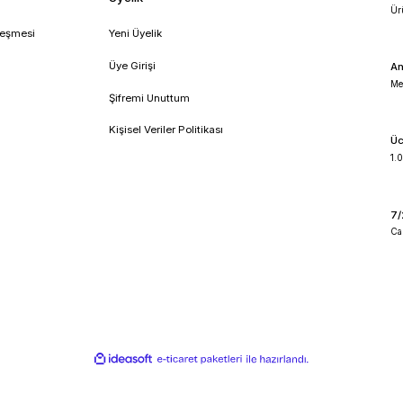
!
umsal
Üyelik
feli Satış Sözleşmesi
Yeni Üyelik
lik ve Güvenlik
Üye Girişi
 İade Koşullari
Şifremi Unuttum