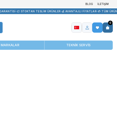
TEDARİK
•
🏷️ ORİJİNAL ÜRÜN GARANTİSİ
•
📦 STOKTAN TESLİM ÜRÜNL
MARKALAR