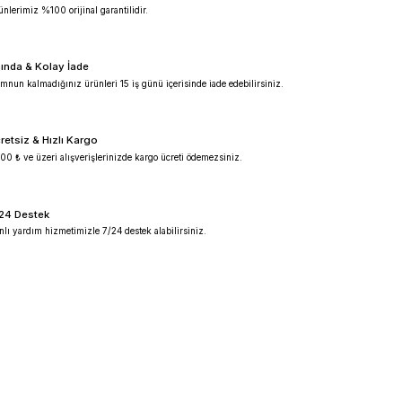
%100 Güvenilir
Ürünlerimiz %100 orijinal garantilidir.
Anında & Kolay İade
Memnun kalmadığınız ürünleri 15 iş günü içeris