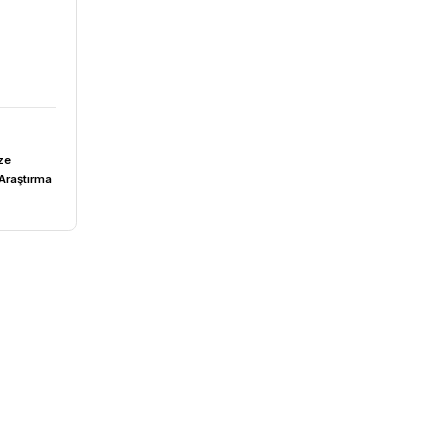
Microscope
000POL Polarize
- Laboratuvar Araştırma
u