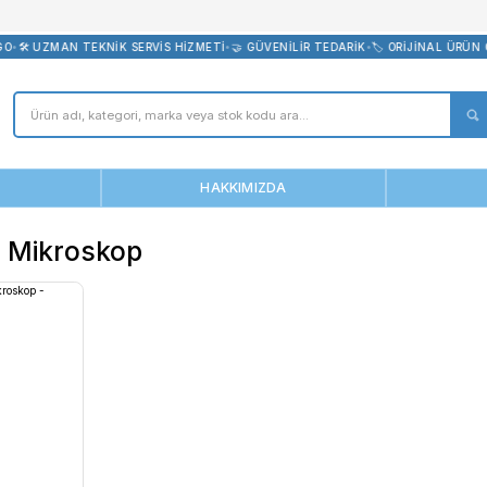
bevreni.com
CRETSİZ KARGO
•
🛠️ UZMAN TEKNİK SERVİS HİZMETİ
•
🤝 GÜVENİLİR 
ANASAYFA
HAKKIMIZDA
Sahneli Mikroskop