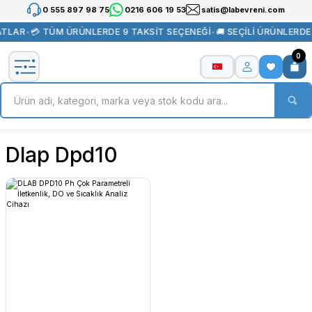
0 555 897 98 75
0216 606 19 53
satis@labevreni.com
ATLAR
•
💳 TÜM ÜRÜNLERDE 9 TAKSİT SEÇENEĞİ
•
🚚 SEÇİLİ ÜRÜNLERD
0
Dlap Dpd10