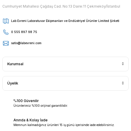
Cumhuriyet Mahallesi Çağdaş Cad. No:13 Daire:11 Çekmeköy/İstanbul
Lab Evreni Laboratuvar Ekipmanları ve Endüstriyel Ürünler Limited Şirketi
0 555 897 98 75
satis@labevreni.com
Kurumsal
Üyelik
%100 Güvenilir
Ürünlerimiz %100 orijinal garantilidir.
Anında & Kolay İade
Memnun kalmadığınız ürünleri 15 iş günü içerisinde iade edebilirsiniz.