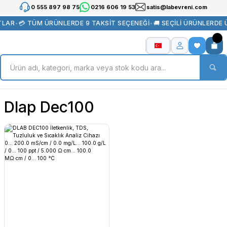
0 555 897 98 75
0216 606 19 53
satis@labevreni.com
TLAR
•
💳 TÜM ÜRÜNLERDE 9 TAKSİT SEÇENEĞİ
•
🚚 SEÇİLİ ÜRÜNLERDE
Dlap Dec100