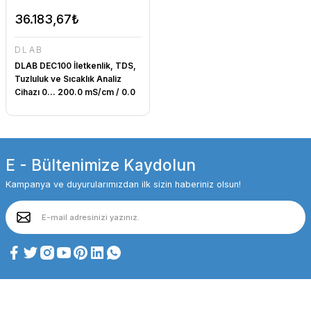
36.183,67₺
DLAB
DLAB DEC100 İletkenlik, TDS,
Tuzluluk ve Sıcaklık Analiz
Cihazı 0... 200.0 mS/cm / 0.0
mg/L... 100.0 g/L / 0... 100 ppt
/ 5.000 Ω·cm... 100.0 MΩ·cm /
0... 100 °C
E - Bültenimize Kaydolun
Kampanya ve duyurularımızdan ilk sizin haberiniz olsun!