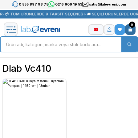
0 555 897 98 75
0216 606 19 53
satis@labevreni.com
R
•
💳 TÜM ÜRÜNLERDE 9 TAKSİT SEÇENEĞİ
•
🚚 SEÇİLİ ÜRÜNLERDE ÜC
0
Dlab Vc410