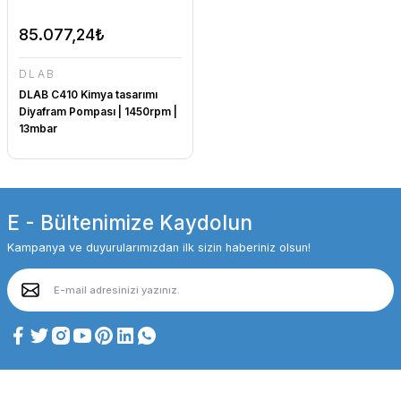
85.077,24₺
DLAB
DLAB C410 Kimya tasarımı
Diyafram Pompası | 1450rpm |
13mbar
E - Bültenimize Kaydolun
Kampanya ve duyurularımızdan ilk sizin haberiniz olsun!