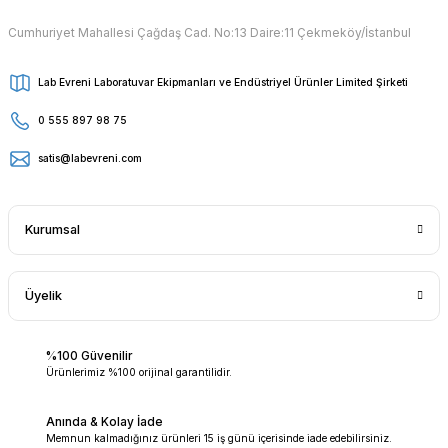
Cumhuriyet Mahallesi Çağdaş Cad. No:13 Daire:11 Çekmeköy/İstanbul
Lab Evreni Laboratuvar Ekipmanları ve Endüstriyel Ürünler Limited Şirketi
0 555 897 98 75
satis@labevreni.com
Kurumsal
Üyelik
%100 Güvenilir
Ürünlerimiz %100 orijinal garantilidir.
Anında & Kolay İade
Memnun kalmadığınız ürünleri 15 iş günü içerisinde iade edebilirsiniz.