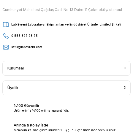
Cumhuriyet Mahallesi Çağdaş Cad. No:13 Daire:11 Çekmeköy/İstanbul
Lab Evreni Laboratuvar Ekipmanları ve Endüstriyel Ürünler Limited Şirketi
0 555 897 98 75
satis@labevreni.com
Kurumsal
Üyelik
%100 Güvenilir
Ürünlerimiz %100 orijinal garantilidir.
Anında & Kolay İade
Memnun kalmadığınız ürünleri 15 iş günü içerisinde iade edebilirsiniz.