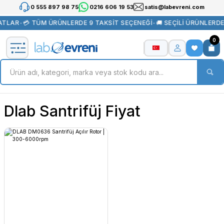
0 555 897 98 75
0216 606 19 53
satis@labevreni.com
ATLAR
•
💳 TÜM ÜRÜNLERDE 9 TAKSİT SEÇENEĞİ
•
🚚 SEÇİLİ ÜRÜNLERD
0
Dlab Santrifüj Fiyat