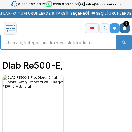
0 555 897 98 75
0216 606 19 53
satis@labevreni.com
ATLAR
•
💳 TÜM ÜRÜNLERDE 9 TAKSİT SEÇENEĞİ
•
🚚 SEÇİLİ ÜRÜNLERD
0
Dlab Re500-E,