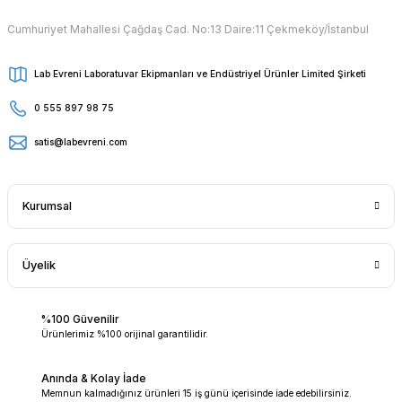
Cumhuriyet Mahallesi Çağdaş Cad. No:13 Daire:11 Çekmeköy/İstanbul
Lab Evreni Laboratuvar Ekipmanları ve Endüstriyel Ürünler Limited Şirketi
0 555 897 98 75
satis@labevreni.com
Kurumsal
Üyelik
%100 Güvenilir
Ürünlerimiz %100 orijinal garantilidir.
Anında & Kolay İade
Memnun kalmadığınız ürünleri 15 iş günü içerisinde iade edebilirsiniz.