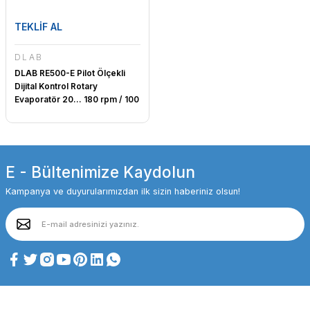
TEKLİF AL
DLAB
DLAB RE500-E Pilot Ölçekli
Dijital Kontrol Rotary
Evaporatör 20... 180 rpm / 100
°C Motorlu Lift
E - Bültenimize Kaydolun
Kampanya ve duyurularımızdan ilk sizin haberiniz olsun!