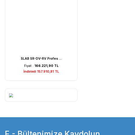
Weightlab WF-MIA1 Is ...
Fiyat :
7.529,22 TL