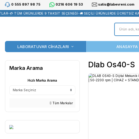
0 555 897 98 75
0216 606 19 53
satis@la
AR
•
💳 TÜM ÜRÜNLERDE 9 TAKSİT SEÇENEĞİ
•
🚚 SEÇİLİ ÜRÜNLERDE
LABORATUVAR CİHAZLARI
Dlab O
Marka Arama
Hızlı Marka Arama
Tüm Markalar