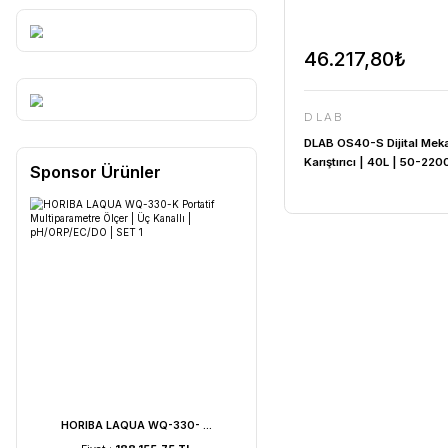
46.217
DLAB
DLAB OS40-
Karıştırıcı
Sponsor Ürünler
CİHAZ + S