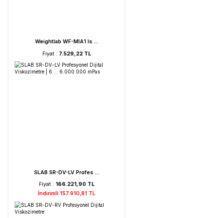
FAITHFUL WGL-45B Fan ...
Fiyat :
39.151,92 TL
HORIBA LAQUA PC210-K ...
Fiyat :
72.621,52 TL
İndirimli 68.990,44 TL