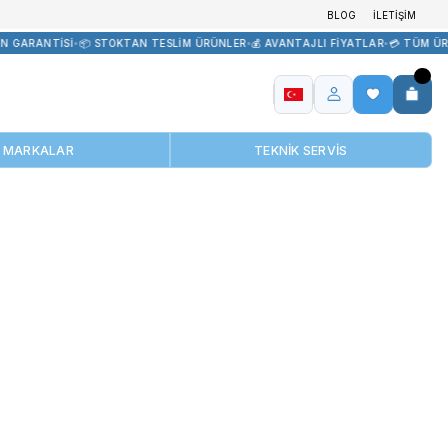
 TEDARİK
•
🏷️ ORİJİNAL ÜRÜN GARANTİSİ
•
📦 STOKTAN TESLİM ÜRÜ
MARKALAR