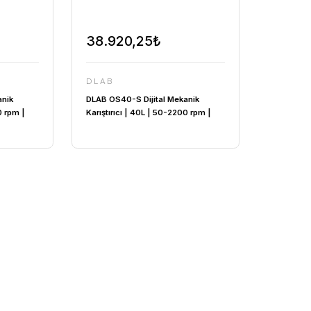
,80₺
38.920,25₺
DLAB
S Dijital Mekanik
DLAB OS40-S Dijital Mekani
 | 40L | 50-2200 rpm |
Karıştırıcı | 40L | 50-2200 r
TAND
SADECE CİHAZ