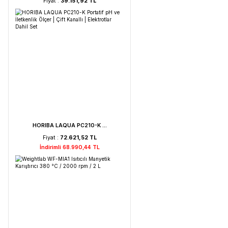
Weightlab WF-HT 45 F ...
Fiyat :
39.151,92 TL