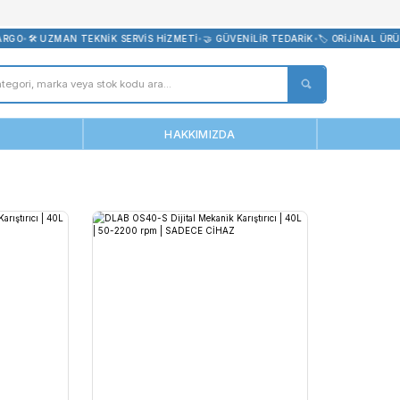
bevreni.com
 ÜCRETSİZ KARGO
•
🛠️ UZMAN TEKNİK SERVİS HİZMETİ
•
🤝 GÜVENİLİR
ANASAYFA
HAKKIMIZDA
s40-S