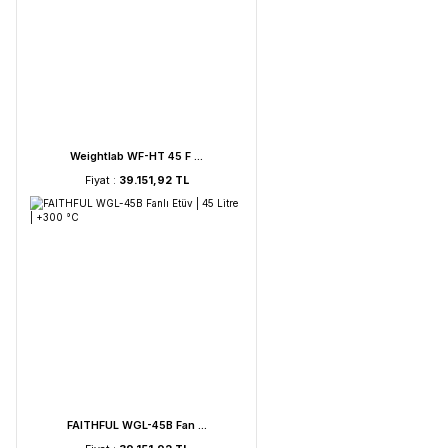
UVC Lamba | 30 Watt ...
Fiyat :
2.895,85 TL