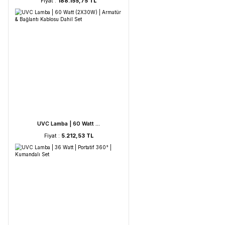
HORIBA LAQUA WQ-330- ...
Fiyat :
188.155,75 TL