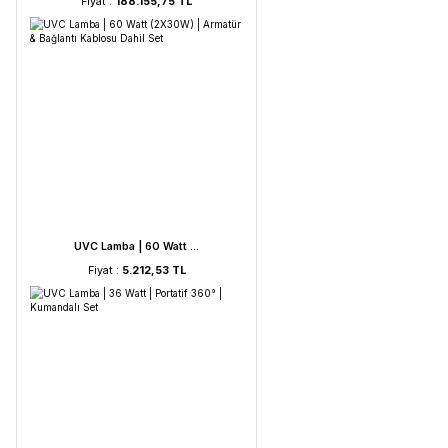
HORIBA LAQUA WQ-330- ...
Fiyat :
188.155,75 TL