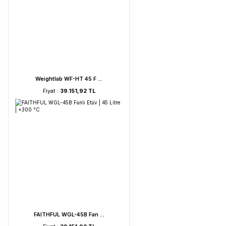
UVC Lamba | 30 Watt ...
Fiyat :
2.895,85 TL