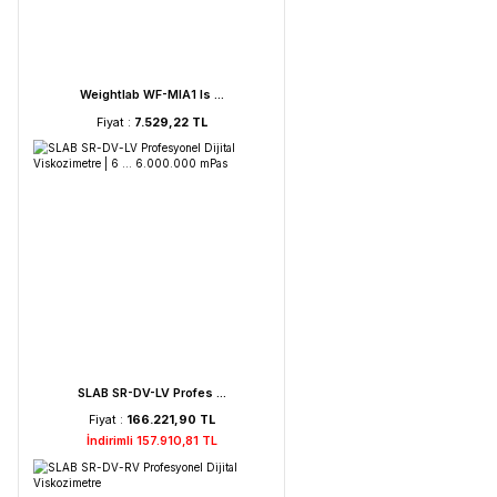
FAITHFUL WGL-45B Fan ...
Fiyat :
39.151,92 TL
HORIBA LAQUA PC210-K ...
Fiyat :
72.621,52 TL
İndirimli 68.990,44 TL