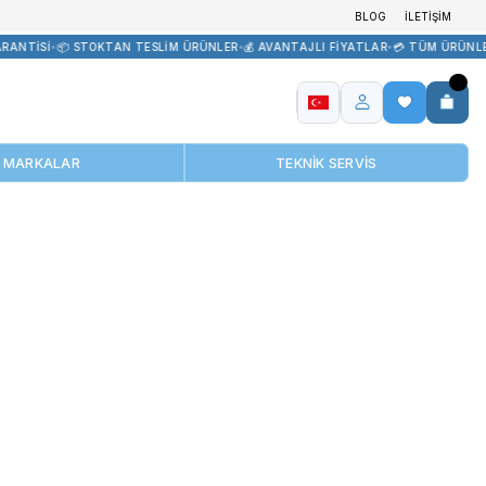
RİK
•
🏷️ ORİJİNAL ÜRÜN GARANTİSİ
•
📦 STOKTAN TESLİM ÜRÜNLER
•
MARKALAR