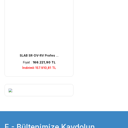
Weightlab WF-MIA1 Is ...
Fiyat :
7.529,22 TL