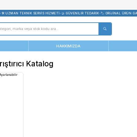
bevreni.com
TSİZ KARGO
•
🛠️ UZMAN TEKNİK SERVİS HİZMETİ
•
🤝 GÜVENİLİR TEDA
ANASAYFA
HAKKIMIZDA
-S Karıştırıcı Katalog