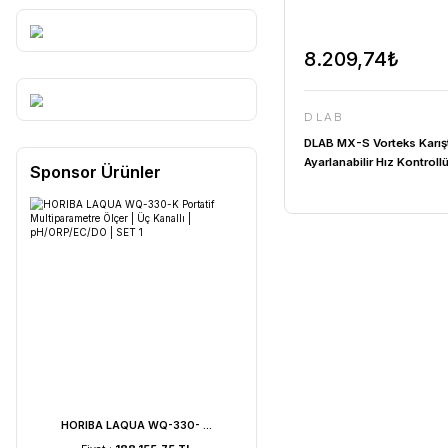
8.209
DLAB
DLAB MX-S 
Ayarlanabil
Sponsor Ürünler
3.000 rpm