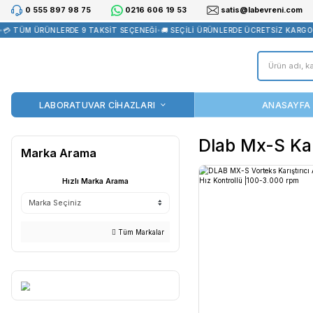
0 555 897 98 75
0216 606 19 53
satis@la
 TÜM ÜRÜNLERDE 9 TAKSİT SEÇENEĞİ
•
🚚 SEÇİLİ ÜRÜNLERDE ÜCRE
LABORATUVAR CİHAZLARI
Dlab Mx
Marka Arama
Hızlı Marka Arama
Tüm Markalar