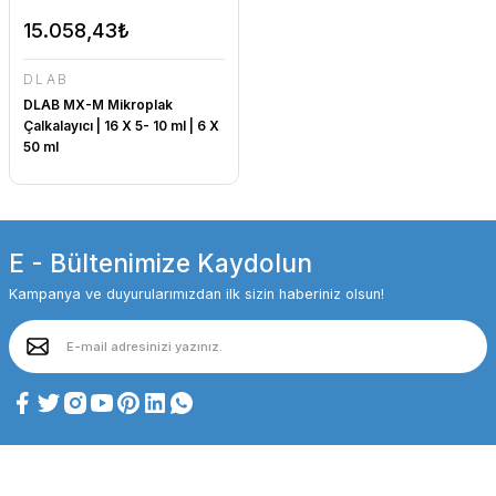
15.058,43₺
DLAB
DLAB MX-M Mikroplak
Çalkalayıcı | 16 X 5- 10 ml | 6 X
50 ml
E - Bültenimize Kaydolun
Kampanya ve duyurularımızdan ilk sizin haberiniz olsun!