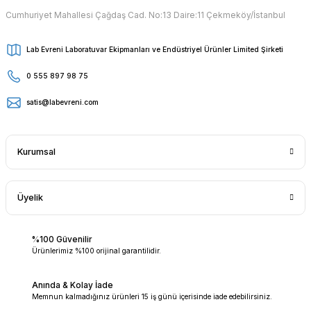
Cumhuriyet Mahallesi Çağdaş Cad. No:13 Daire:11 Çekmeköy/İstanbul
Lab Evreni Laboratuvar Ekipmanları ve Endüstriyel Ürünler Limited Şirketi
0 555 897 98 75
satis@labevreni.com
Kurumsal
Üyelik
%100 Güvenilir
Ürünlerimiz %100 orijinal garantilidir.
Anında & Kolay İade
Memnun kalmadığınız ürünleri 15 iş günü içerisinde iade edebilirsiniz.