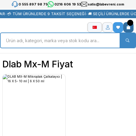
0 555 897 98 75
0216 606 19 53
satis@labevreni.com
AR
•
💳 TÜM ÜRÜNLERDE 9 TAKSİT SEÇENEĞİ
•
🚚 SEÇİLİ ÜRÜNLERDE Ü
Dlab Mx-M Fiyat