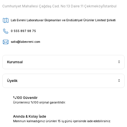
Cumhuriyet Mahallesi Çağdaş Cad. No:13 Daire:11 Çekmeköy/İstanbul
Lab Evreni Laboratuvar Ekipmanları ve Endüstriyel Ürünler Limited Şirketi
0 555 897 98 75
satis@labevreni.com
Kurumsal
Üyelik
%100 Güvenilir
Ürünlerimiz %100 orijinal garantilidir.
Anında & Kolay İade
Memnun kalmadığınız ürünleri 15 iş günü içerisinde iade edebilirsiniz.