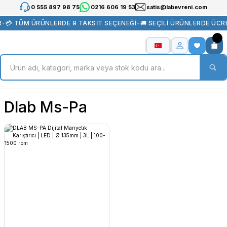
0 555 897 98 75
0216 606 19 53
satis@labevreni.com
R
•
💳 TÜM ÜRÜNLERDE 9 TAKSİT SEÇENEĞİ
•
🚚 SEÇİLİ ÜRÜNLERDE ÜCR
Dlab Ms-Pa