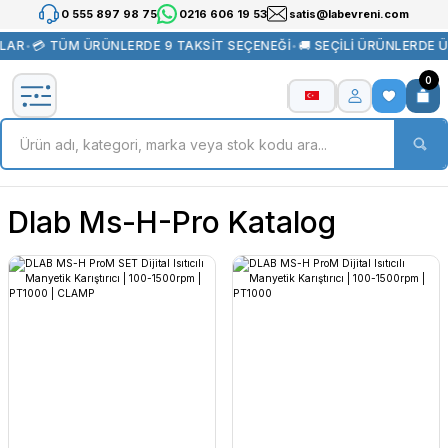
0 555 897 98 75
0216 606 19 53
satis@labevreni.com
LAR
•
💳 TÜM ÜRÜNLERDE 9 TAKSİT SEÇENEĞİ
•
🚚 SEÇİLİ ÜRÜNLERDE 
0
Dlab Ms-H-Pro Katalog