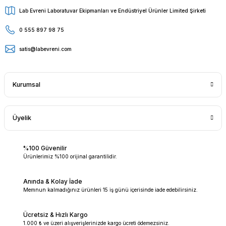
Lab Evreni Laboratuvar Ekipmanları ve Endüstriyel Ürünler Limited Şirketi
0 555 897 98 75
satis@labevreni.com
Kurumsal
Üyelik
%100 Güvenilir
Ürünlerimiz %100 orijinal garantilidir.
Anında & Kolay İade
Memnun kalmadığınız ürünleri 15 iş günü içerisinde iade edebilirsiniz.
Ücretsiz & Hızlı Kargo
1.000 ₺ ve üzeri alışverişlerinizde kargo ücreti ödemezsiniz.