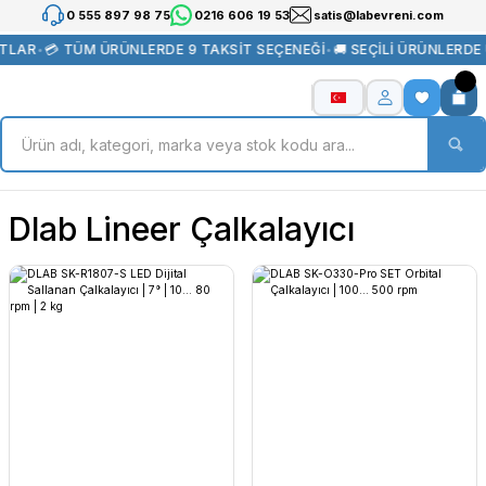
0 555 897 98 75
0216 606 19 53
satis@labevreni.com
TLAR
•
💳 TÜM ÜRÜNLERDE 9 TAKSİT SEÇENEĞİ
•
🚚 SEÇİLİ ÜRÜNLERDE
Dlab Lineer Çalkalayıcı