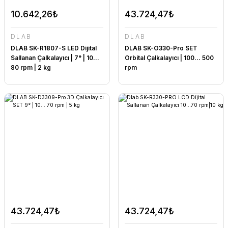
10.642,26₺
43.724,47₺
DLAB
DLAB
DLAB SK-R1807-S LED Dijital
DLAB SK-O330-Pro SET
Sallanan Çalkalayıcı | 7° | 10...
Orbital Çalkalayıcı | 100... 500
80 rpm | 2 kg
rpm
43.724,47₺
43.724,47₺