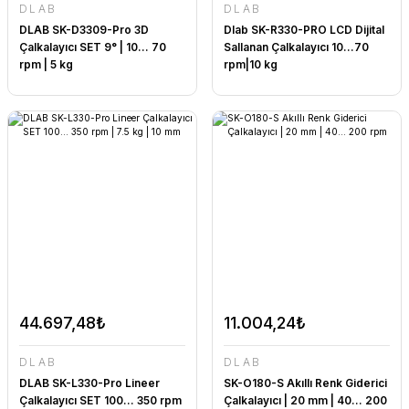
DLAB
DLAB
DLAB SK-D3309-Pro 3D
Dlab SK-R330-PRO LCD Dijital
Çalkalayıcı SET 9° | 10... 70
Sallanan Çalkalayıcı 10…70
rpm | 5 kg
rpm|10 kg
44.697,48₺
11.004,24₺
DLAB
DLAB
DLAB SK-L330-Pro Lineer
SK-O180-S Akıllı Renk Giderici
Çalkalayıcı SET 100... 350 rpm
Çalkalayıcı | 20 mm | 40... 200