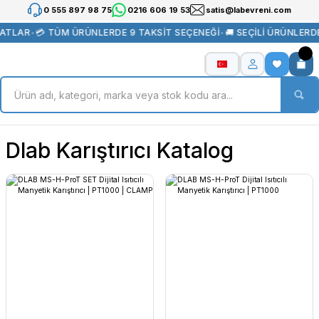
0 555 897 98 75
0216 606 19 53
satis@labevreni.com
YATLAR
•
💳 TÜM ÜRÜNLERDE 9 TAKSİT SEÇENEĞİ
•
🚚 SEÇİLİ ÜRÜNLERD
Dlab Karıştırıcı Katalog