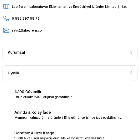
Lab Evreni Laboratuvar Ekipmanları ve Endüstriyel Ürünler Limited Şirketi
0 555 897 98 75
satis@labevreni.com
Kurumsal
Üyelik
%100 Güvenilir
Ürünlerimiz %100 orijinal garantilidir.
Anında & Kolay İade
Memnun kalmadığınız ürünleri 15 iş günü içerisinde iade edebilirsiniz.
Ücretsiz & Hızlı Kargo
1.000 ₺ ve üzeri alışverişlerinizde kargo ücreti ödemezsiniz.