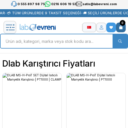
0 555 897 98 75
0216 606 19 53
satis@labevreni.com
AR
•
💳 TÜM ÜRÜNLERDE 9 TAKSİT SEÇENEĞİ
•
🚚 SEÇİLİ ÜRÜNLERDE Ü
0
Dlab Karıştırıcı Fiyatları