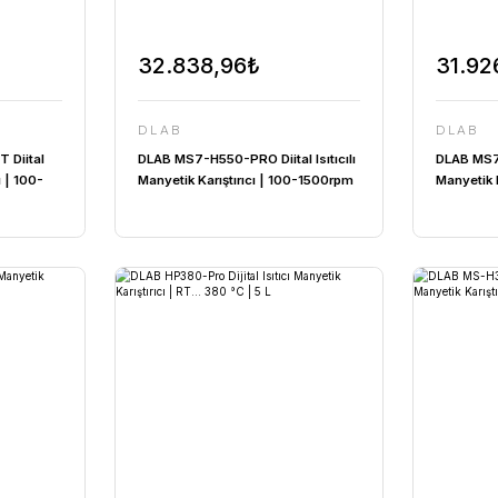
7,09₺
32.838,96₺
DLAB
H550-PRO SET Diital
DLAB MS7-H550-PRO Diital Isı
nyetik Karıştırıcı | 100-
Manyetik Karıştırıcı | 100-1
550°C |
| 550°C | PT1000
CLAMP