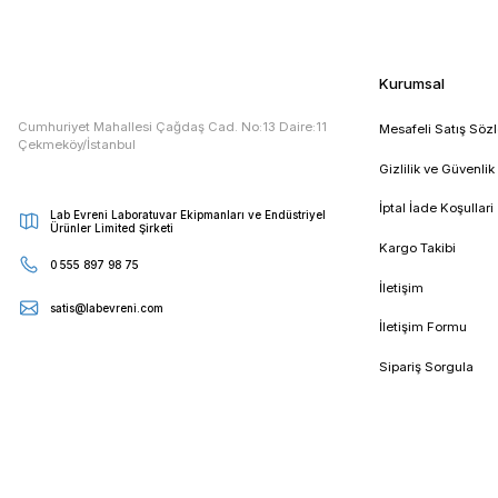
DLAB
DLAB MS-H38
Manyetik Ka
| 420℃
E - Bültenimize Kaydolun
Kampanya ve duyurularımızdan ilk sizin haberiniz olsun