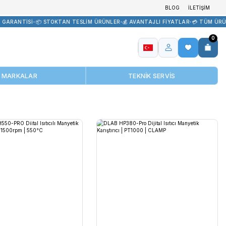
TEDARİK
•
🏷️ ORİJİNAL ÜRÜN GARANTİSİ
•
📦 STOKTAN TESLİM ÜRÜN
MARKALAR