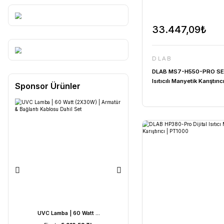
33.44
DLAB
DLAB MS7-
Isıtıcılı Ma
Sponsor Ürünler
1500rpm | 
PT1000+