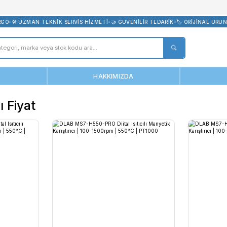
bevreni.com
CRETSİZ KARGO
•
🛠️ UZMAN TEKNİK SERVİS HİZMETİ
•
🤝 GÜVENİLİR 
ANASAYFA
HAKKIMIZDA
rıştırıcı Fiyat