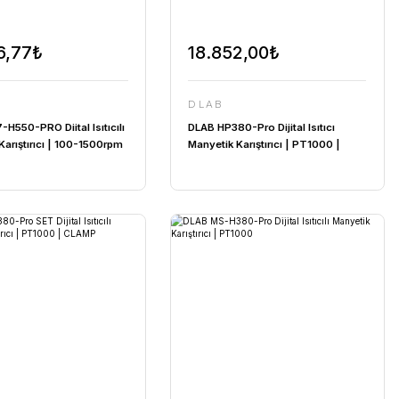
31.926,77₺
DLAB
tıcılı
DLAB MS7-H550-PRO Diital Isıtıcılı
500rpm
Manyetik Karıştırıcı | 100-1500rpm
| 550°C