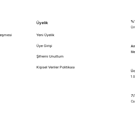
0-Pro Dijital Isıtıcılı
rıştırıcı | 200-1500 rpm
!