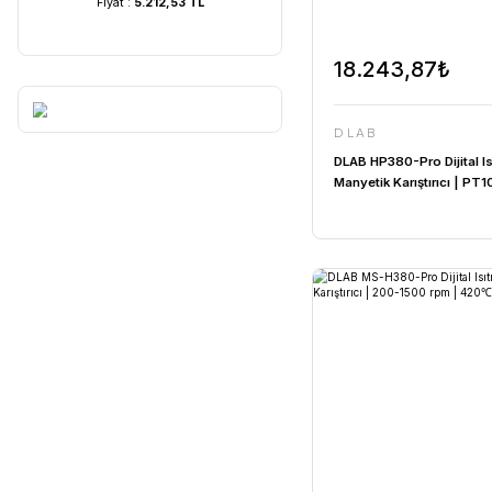
UVC Lamba | 60 Watt ...
UVC Lamba | 36 W
Fiyat :
5.212,53 TL
Fiyat :
4.054,1
18.24
DLAB
DLAB HP380-
Manyetik Ka