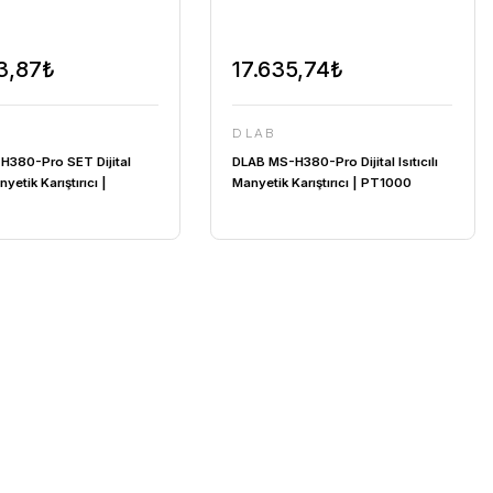
tlab WF-HT 45 F ...
FAITHFUL WGL-45B Fan ...
at :
39.151,92 TL
Fiyat :
39.151,92 TL
18.243,87₺
DLAB
ı
DLAB MS-H380-Pro SET Dijital
80 °C |
Isıtıcılı Manyetik Karıştırıcı |
PT1000 | CLAMP