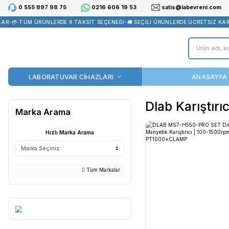
0 555 897 98 75
0216 606 19 53
satis@la
R
•
💳 TÜM ÜRÜNLERDE 9 TAKSİT SEÇENEĞİ
•
🚚 SEÇİLİ ÜRÜNLERDE Ü
LABORATUVAR CİHAZLARI
Dlab Ka
Marka Arama
Hızlı Marka Arama
Tüm Markalar