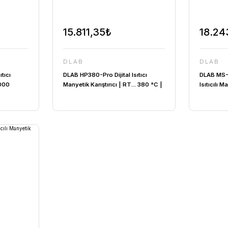
att ...
UVC Lamba | 30 Watt ...
Weigh
9 TL
Fiyat :
2.895,85 TL
Fiy
3,87₺
15.811,35₺
DLAB
Pro Dijital Isıtıcı
DLAB HP380-Pro Dijital Isıtıc
rıştırıcı | PT1000
Manyetik Karıştırıcı | RT... 3
5 L