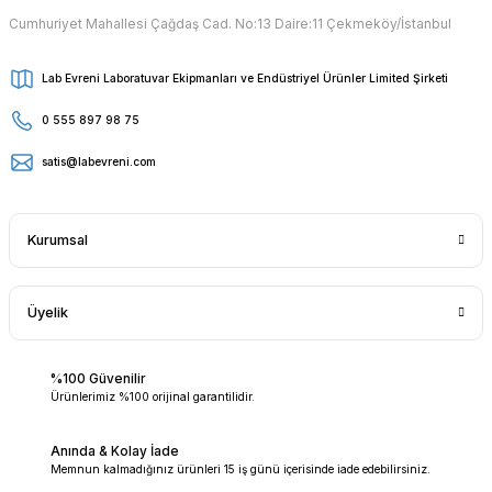
Cumhuriyet Mahallesi Çağdaş Cad. No:13 Daire:11 Çekmeköy/İstanbul
Lab Evreni Laboratuvar Ekipmanları ve Endüstriyel Ürünler Limited Şirketi
0 555 897 98 75
satis@labevreni.com
Kurumsal
Üyelik
%100 Güvenilir
Ürünlerimiz %100 orijinal garantilidir.
Anında & Kolay İade
Memnun kalmadığınız ürünleri 15 iş günü içerisinde iade edebilirsiniz.