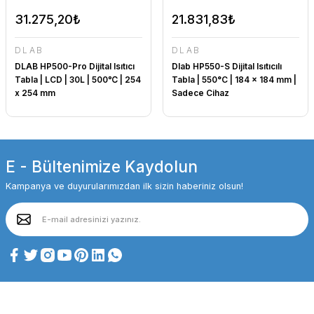
31.275,20₺
21.831,83₺
DLAB
DLAB
DLAB HP500-Pro Dijital Isıtıcı
Dlab HP550-S Dijital Isıtıcılı
Tabla | LCD | 30L | 500℃ | 254
Tabla | 550°C | 184 x 184 mm |
x 254 mm
Sadece Cihaz
E - Bültenimize Kaydolun
Kampanya ve duyurularımızdan ilk sizin haberiniz olsun!