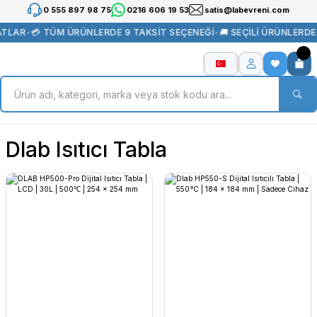
0 555 897 98 75
0216 606 19 53
satis@labevreni.com
ATLAR
•
💳 TÜM ÜRÜNLERDE 9 TAKSİT SEÇENEĞİ
•
🚚 SEÇİLİ ÜRÜNLERD
Dlab Isıtıcı Tabla