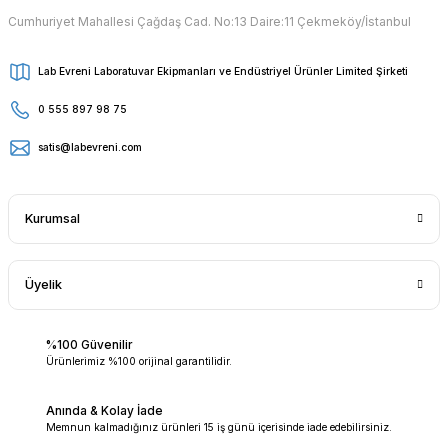
Cumhuriyet Mahallesi Çağdaş Cad. No:13 Daire:11 Çekmeköy/İstanbul
Lab Evreni Laboratuvar Ekipmanları ve Endüstriyel Ürünler Limited Şirketi
0 555 897 98 75
satis@labevreni.com
Kurumsal
Üyelik
%100 Güvenilir
Ürünlerimiz %100 orijinal garantilidir.
Anında & Kolay İade
Memnun kalmadığınız ürünleri 15 iş günü içerisinde iade edebilirsiniz.