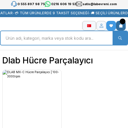
0 555 897 98 75
0216 606 19 53
satis@labevreni.com
YATLAR
•
💳 TÜM ÜRÜNLERDE 9 TAKSİT SEÇENEĞİ
•
🚚 SEÇİLİ ÜRÜNLER
Dlab Hücre Parçalayıcı