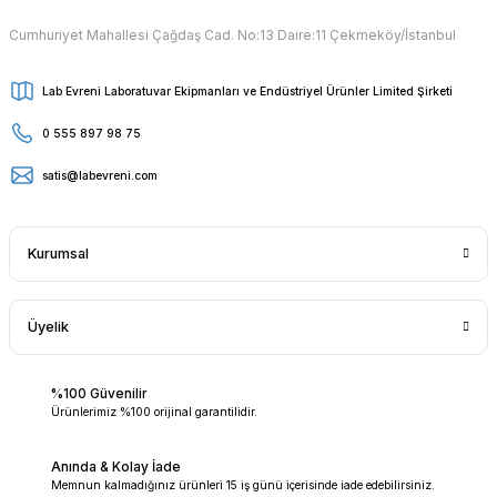
Cumhuriyet Mahallesi Çağdaş Cad. No:13 Daire:11 Çekmeköy/İstanbul
Lab Evreni Laboratuvar Ekipmanları ve Endüstriyel Ürünler Limited Şirketi
0 555 897 98 75
satis@labevreni.com
Kurumsal
Üyelik
%100 Güvenilir
Ürünlerimiz %100 orijinal garantilidir.
Anında & Kolay İade
Memnun kalmadığınız ürünleri 15 iş günü içerisinde iade edebilirsiniz.