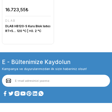
16.723,55₺
DLAB
DLAB HB120-S Kuru Blok Isıtıcı
RT+5... 120 °C | ±0. 2 °C
E - Bültenimize Kaydolun
Kampanya ve duyurularımızdan ilk sizin haberiniz olsun!