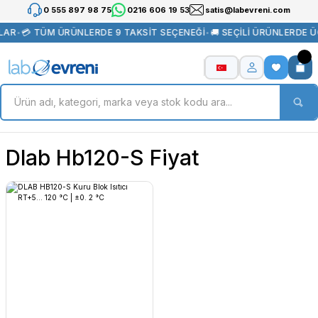
0 555 897 98 75
0216 606 19 53
satis@labevreni.com
LAR
•
💳 TÜM ÜRÜNLERDE 9 TAKSİT SEÇENEĞİ
•
🚚 SEÇİLİ ÜRÜNLERDE 
Dlab Hb120-S Fiyat