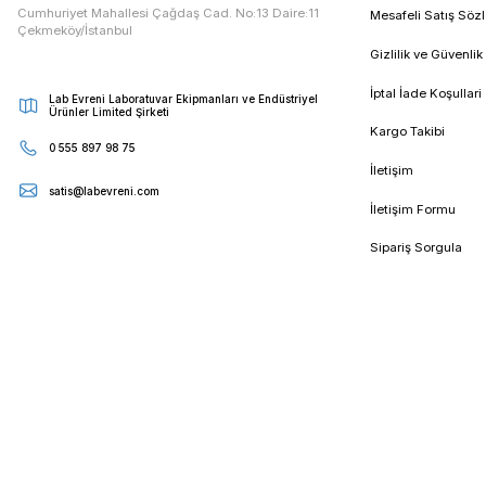
E - Bültenimize Kaydolun
Kampanya ve duyurularımızdan ilk sizin haberiniz olsun
Kur
Cumhuriyet Mahallesi Çağdaş Cad. No:13 Daire:11
Mesa
Çekmeköy/İstanbul
Gizli
İptal
Lab Evreni Laboratuvar Ekipmanları ve Endüstriyel
Ürünler Limited Şirketi
Karg