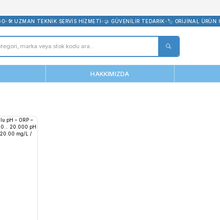
bevreni.com
CRETSİZ KARGO
•
🛠️ UZMAN TEKNİK SERVİS HİZMETİ
•
🤝 GÜVENİLİR T
ANASAYFA
HAKKIMIZDA
pd100t