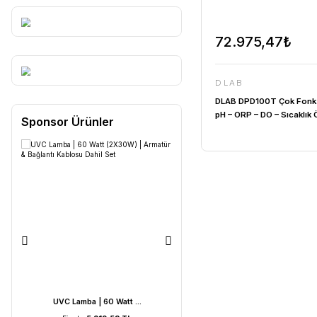
72.97
DLAB
DLAB DPD1
pH – ORP –
Sponsor Ürünler
Cihazı -2.
/-1999.9...
20.00 mg/L 