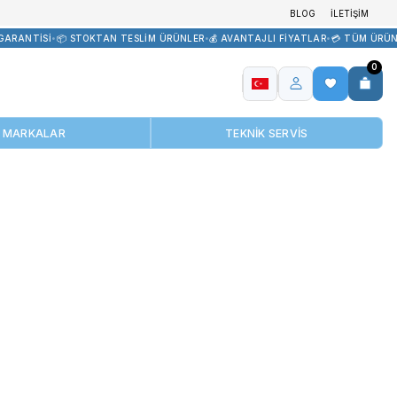
EDARİK
•
🏷️ ORİJİNAL ÜRÜN GARANTİSİ
•
📦 STOKTAN TESLİM ÜRÜNL
MARKALAR