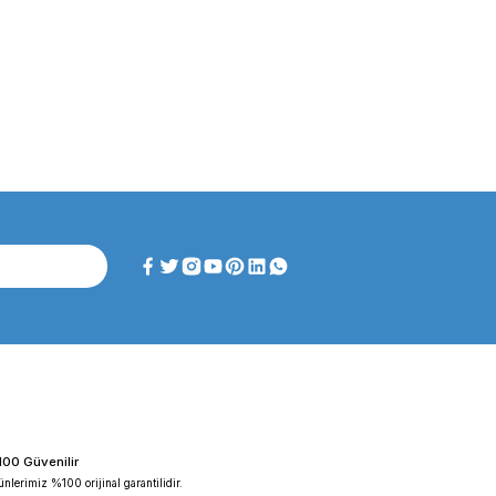
ghtlab WF-HT 45 F ...
FAITHFUL WGL-45B Fan ...
iyat :
39.151,92 TL
Fiyat :
39.151,92 TL