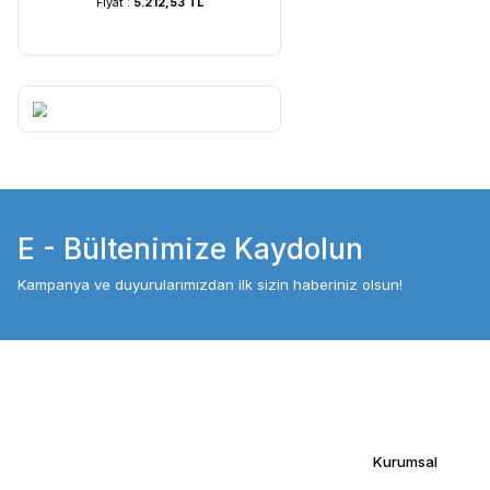
UVC Lamba | 60 Watt ...
UVC Lamba | 36
Fiyat :
5.212,53 TL
Fiyat :
4.054