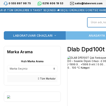
0 555 897 98 75
0216 606 19 53
satis@la
•
💳 TÜM ÜRÜNLERDE 9 TAKSİT SEÇENEĞİ
•
🚚 SEÇİLİ ÜRÜNLERDE Ü
LABORATUVAR CİHAZLARI
Dlab D
Marka Arama
Hızlı Marka Arama
Tüm Markalar