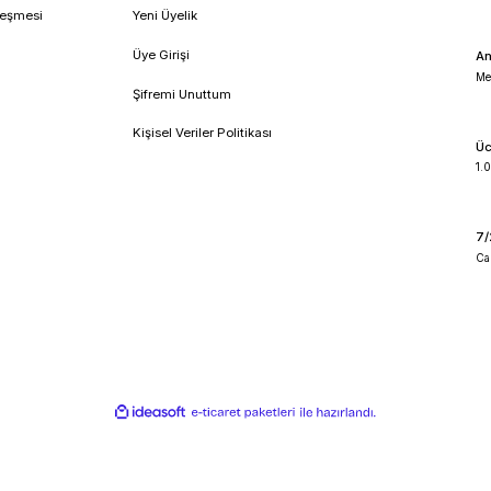
!
umsal
Üyelik
feli Satış Sözleşmesi
Yeni Üyelik
lik ve Güvenlik
Üye Girişi
 İade Koşullari
Şifremi Unuttum
o Takibi
Kişisel Veriler Politikası