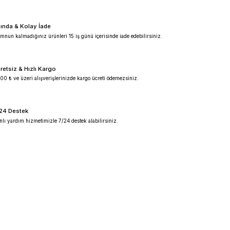
%100 Güvenilir
Ürünlerimiz %100 orijinal garantilidir.
Anında & Kolay İade
Memnun kalmadığınız ürünleri 15 iş günü içeris