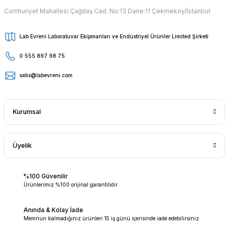
Cumhuriyet Mahallesi Çağdaş Cad. No:13 Daire:11 Çekmeköy/İstanbul
Lab Evreni Laboratuvar Ekipmanları ve Endüstriyel Ürünler Limited Şirketi
0 555 897 98 75
satis@labevreni.com
Kurumsal
Üyelik
%100 Güvenilir
Ürünlerimiz %100 orijinal garantilidir.
Anında & Kolay İade
Memnun kalmadığınız ürünleri 15 iş günü içerisinde iade edebilirsiniz.