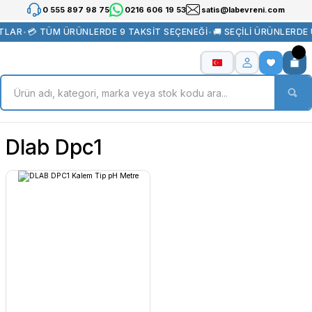
0 555 897 98 75
0216 606 19 53
satis@labevreni.com
TLAR
•
💳 TÜM ÜRÜNLERDE 9 TAKSİT SEÇENEĞİ
•
🚚 SEÇİLİ ÜRÜNLERDE
Dlab Dpc1