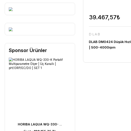
39.46
DLAB
DLAB DM042
| 500-400
Sponsor Ürünler