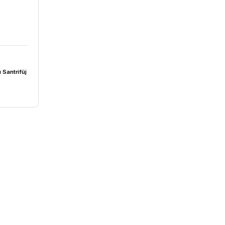
7,57₺
4 Düşük Hızlı Santrifüj
0rpm