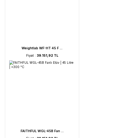
UVC Lamba | 30 Watt ...
Fiyat :
2.895,85 TL