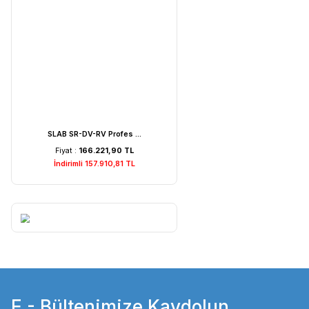
Weightlab WF-MIA1 Is ...
Fiyat :
7.529,22 TL