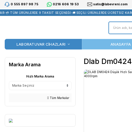
0 555 897 98 75
0216 606 19 53
satis@la
•
💳 TÜM ÜRÜNLERDE 9 TAKSİT SEÇENEĞİ
•
🚚 SEÇİLİ ÜRÜNLERDE Ü
LABORATUVAR CİHAZLARI
Dlab 
Marka Arama
Hızlı Marka Arama
Tüm Markalar