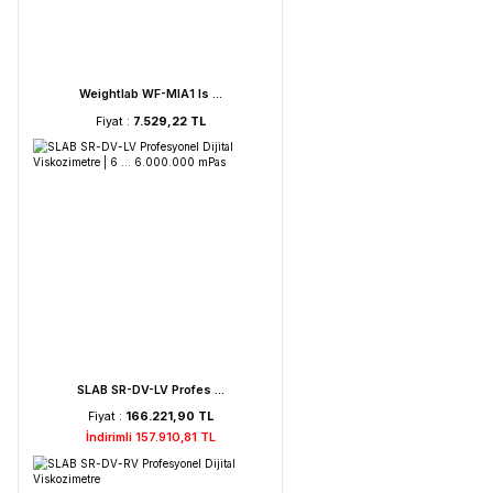
FAITHFUL WGL-45B Fan ...
Fiyat :
39.151,92 TL
HORIBA LAQUA PC210-K ...
Fiyat :
72.621,52 TL
İndirimli 68.990,44 TL