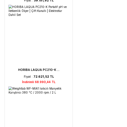
Weightlab WF-HT 45 F ...
Fiyat :
39.151,92 TL