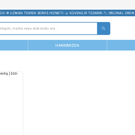
bevreni.com
CRETSİZ KARGO
•
🛠️ UZMAN TEKNİK SERVİS HİZMETİ
•
🤝 GÜVENİLİR T
ANASAYFA
HAKKIMIZDA
Dm0424