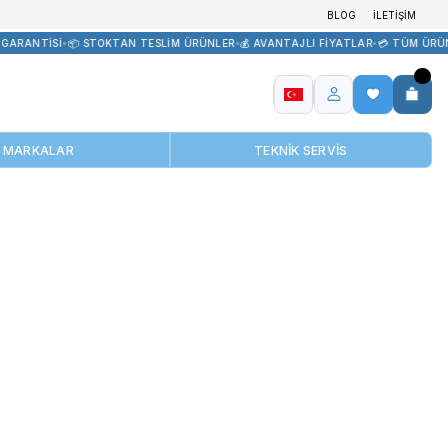
EDARİK
•
🏷️ ORİJİNAL ÜRÜN GARANTİSİ
•
📦 STOKTAN TESLİM ÜRÜNL
MARKALAR