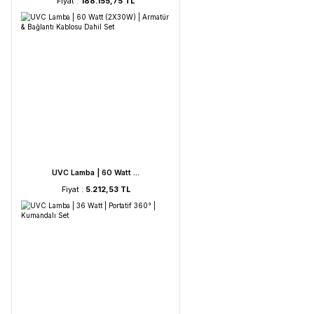
HORIBA LAQUA WQ-330- ...
Fiyat :
188.155,75 TL