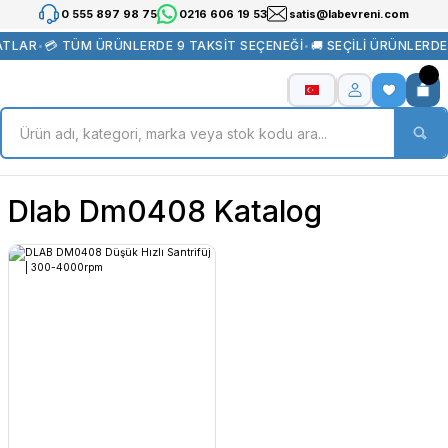
0 555 897 98 75
0216 606 19 53
satis@labevreni.com
ATLAR
•
💳 TÜM ÜRÜNLERDE 9 TAKSİT SEÇENEĞİ
•
🚚 SEÇİLİ ÜRÜNLERD
Dlab Dm0408 Katalog