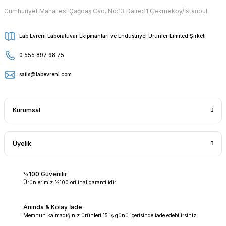
Cumhuriyet Mahallesi Çağdaş Cad. No:13 Daire:11 Çekmeköy/İstanbul
Lab Evreni Laboratuvar Ekipmanları ve Endüstriyel Ürünler Limited Şirketi
0 555 897 98 75
satis@labevreni.com
Kurumsal
Üyelik
%100 Güvenilir
Ürünlerimiz %100 orijinal garantilidir.
Anında & Kolay İade
Memnun kalmadığınız ürünleri 15 iş günü içerisinde iade edebilirsiniz.