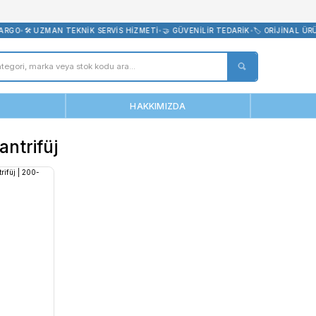
bevreni.com
E ÜCRETSİZ KARGO
•
🛠️ UZMAN TEKNİK SERVİS HİZMETİ
•
🤝 GÜVENİLİ
ANASAYFA
HAKKIMIZDA
3024 Santrifüj