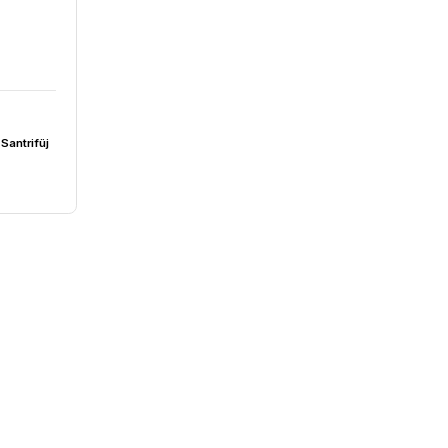
5,95₺
 Yüksek Hızlı Santrifüj
00rpm | 200W