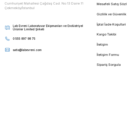
E - Bültenimize Kaydolun
Kampanya ve duyurularımızdan ilk sizin haberiniz olsun
Kur
Cumhuriyet Mahallesi Çağdaş Cad. No:13 Daire:11
Mesa
Çekmeköy/İstanbul
Gizli
İptal
Lab Evreni Laboratuvar Ekipmanları ve Endüstriyel
Ürünler Limited Şirketi
Karg