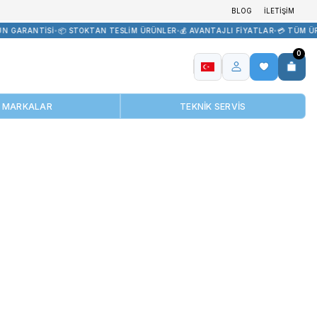
R TEDARİK
•
🏷️ ORİJİNAL ÜRÜN GARANTİSİ
•
📦 STOKTAN TESLİM ÜR
MARKALAR