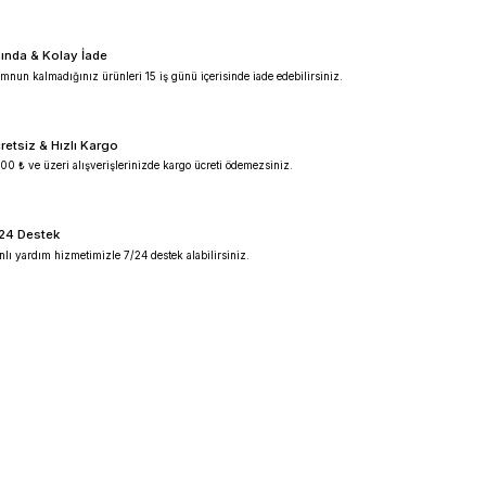
%100 Güvenilir
Ürünlerimiz %100 orijinal garantilidir.
Anında & Kolay İade
Memnun kalmadığınız ürünleri 15 iş günü içeris