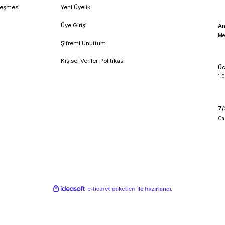
!
umsal
Üyelik
feli Satış Sözleşmesi
Yeni Üyelik
lik ve Güvenlik
Üye Girişi
 İade Koşullari
Şifremi Unuttum
o Takibi
Kişisel Veriler Politikası