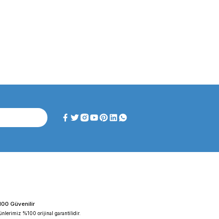
ghtlab WF-HT 45 F ...
FAITHFUL WGL-45B Fan ...
iyat :
39.151,92 TL
Fiyat :
39.151,92 TL