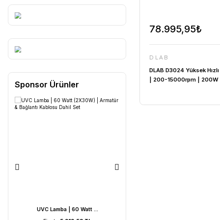
78.99
DLAB
DLAB D3024
| 200-150
Sponsor Ürünler