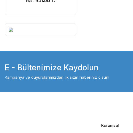
UVC Lamba | 60 Watt ...
UVC Lamba | 36
Fiyat :
5.212,53 TL
Fiyat :
4.054