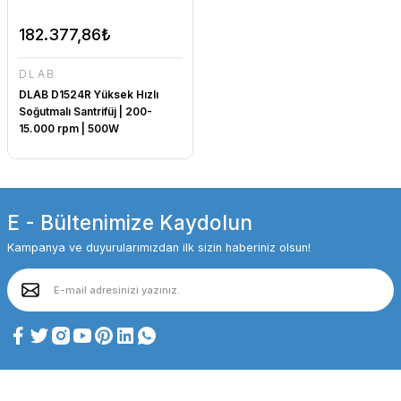
182.377,86₺
DLAB
DLAB D1524R Yüksek Hızlı
Soğutmalı Santrifüj | 200-
15.000 rpm | 500W
E - Bültenimize Kaydolun
Kampanya ve duyurularımızdan ilk sizin haberiniz olsun!