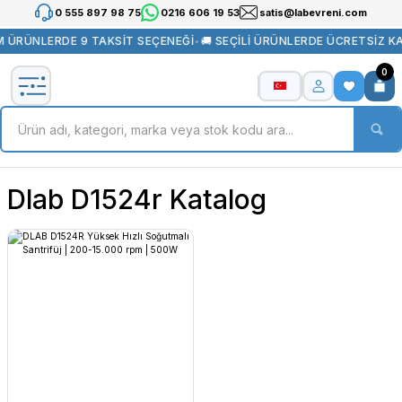
0 555 897 98 75
0216 606 19 53
satis@labevreni.com
 ÜRÜNLERDE 9 TAKSİT SEÇENEĞİ
•
🚚 SEÇİLİ ÜRÜNLERDE ÜCRETSİZ K
0
Dlab D1524r Katalog