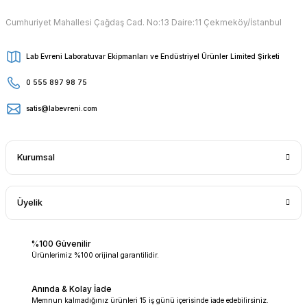
Cumhuriyet Mahallesi Çağdaş Cad. No:13 Daire:11 Çekmeköy/İstanbul
Lab Evreni Laboratuvar Ekipmanları ve Endüstriyel Ürünler Limited Şirketi
0 555 897 98 75
satis@labevreni.com
Kurumsal
Üyelik
%100 Güvenilir
Ürünlerimiz %100 orijinal garantilidir.
Anında & Kolay İade
Memnun kalmadığınız ürünleri 15 iş günü içerisinde iade edebilirsiniz.