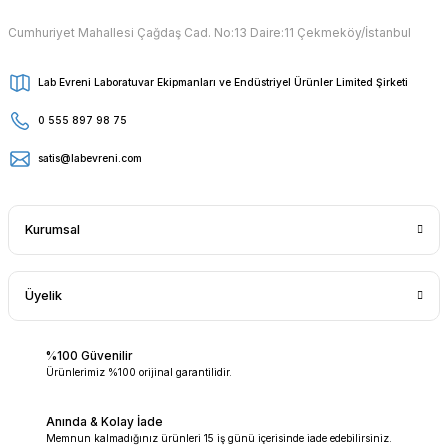
Cumhuriyet Mahallesi Çağdaş Cad. No:13 Daire:11 Çekmeköy/İstanbul
Lab Evreni Laboratuvar Ekipmanları ve Endüstriyel Ürünler Limited Şirketi
0 555 897 98 75
satis@labevreni.com
Kurumsal
Üyelik
%100 Güvenilir
Ürünlerimiz %100 orijinal garantilidir.
Anında & Kolay İade
Memnun kalmadığınız ürünleri 15 iş günü içerisinde iade edebilirsiniz.