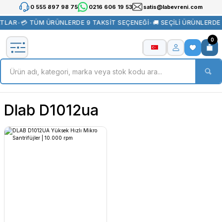
0 555 897 98 75
0216 606 19 53
satis@labevreni.com
ATLAR
•
💳 TÜM ÜRÜNLERDE 9 TAKSİT SEÇENEĞİ
•
🚚 SEÇİLİ ÜRÜNLERDE
0
Dlab D1012ua