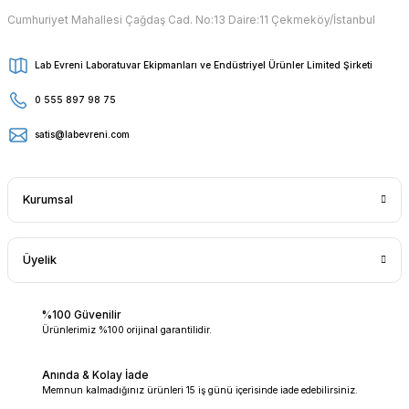
Cumhuriyet Mahallesi Çağdaş Cad. No:13 Daire:11 Çekmeköy/İstanbul
Lab Evreni Laboratuvar Ekipmanları ve Endüstriyel Ürünler Limited Şirketi
0 555 897 98 75
satis@labevreni.com
Kurumsal
Üyelik
%100 Güvenilir
Ürünlerimiz %100 orijinal garantilidir.
Anında & Kolay İade
Memnun kalmadığınız ürünleri 15 iş günü içerisinde iade edebilirsiniz.