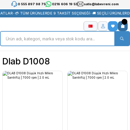
0 555 897 98 75
0216 606 19 53
satis@labevreni.com
YATLAR
•
💳 TÜM ÜRÜNLERDE 9 TAKSİT SEÇENEĞİ
•
🚚 SEÇİLİ ÜRÜNLER
Dlab D1008