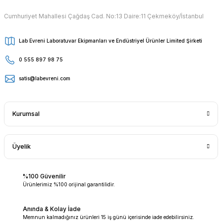
Cumhuriyet Mahallesi Çağdaş Cad. No:13 Daire:11 Çekmeköy/İstanbul
Lab Evreni Laboratuvar Ekipmanları ve Endüstriyel Ürünler Limited Şirketi
0 555 897 98 75
satis@labevreni.com
Kurumsal
Üyelik
%100 Güvenilir
Ürünlerimiz %100 orijinal garantilidir.
Anında & Kolay İade
Memnun kalmadığınız ürünleri 15 iş günü içerisinde iade edebilirsiniz.