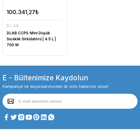
100.341,27₺
DLAB
DLAB CCP5-Mini Düşük
Sıcaklık Sirkülatörü | 4.5 L |
700 W
E - Bültenimize Kaydolun
Kampanya ve duyurularımızdan ilk sizin haberiniz olsun!