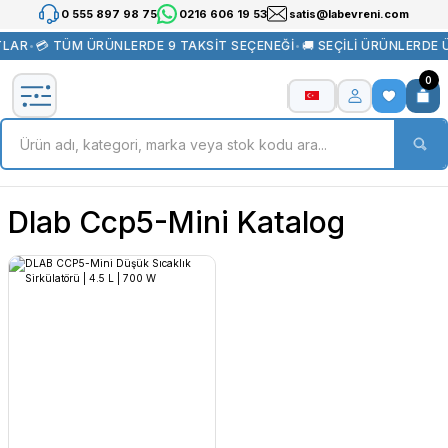
0 555 897 98 75
0216 606 19 53
satis@labevreni.com
TLAR
•
💳 TÜM ÜRÜNLERDE 9 TAKSİT SEÇENEĞİ
•
🚚 SEÇİLİ ÜRÜNLERDE
0
Dlab Ccp5-Mini Katalog