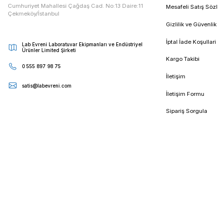
E - Bültenimize Kaydolun
Kampanya ve duyurularımızdan ilk sizin haberiniz olsun
Kur
Cumhuriyet Mahallesi Çağdaş Cad. No:13 Daire:11
Mesa
Çekmeköy/İstanbul
Gizli
İptal
Lab Evreni Laboratuvar Ekipmanları ve Endüstriyel
Ürünler Limited Şirketi
Karg