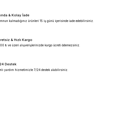
%100 Güvenilir
Ürünlerimiz %100 orijinal garantilidir.
Anında & Kolay İade
Memnun kalmadığınız ürünleri 15 iş günü içeris