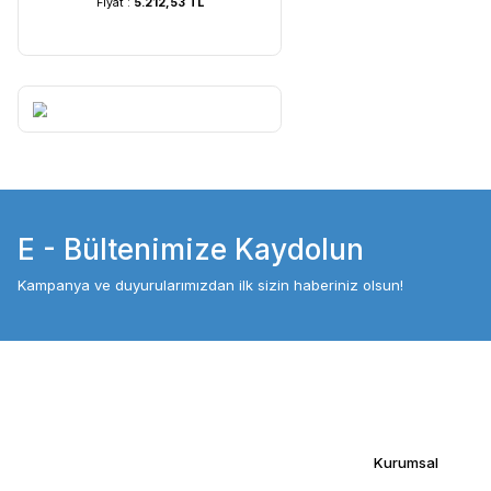
UVC Lamba | 60 Watt ...
UVC Lamba | 36
Fiyat :
5.212,53 TL
Fiyat :
4.054