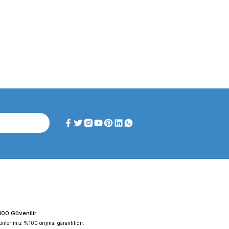
ghtlab WF-HT 45 F ...
FAITHFUL WGL-45B Fan ...
iyat :
39.151,92 TL
Fiyat :
39.151,92 TL