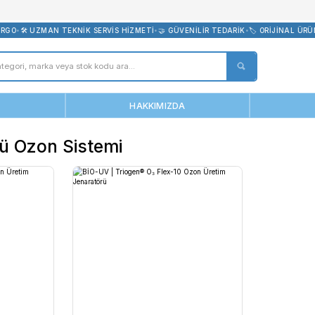
bevreni.com
 ÜCRETSİZ KARGO
•
🛠️ UZMAN TEKNİK SERVİS HİZMETİ
•
🤝 GÜVENİLİ
ANASAYFA
HAKKIMIZDA
 Kontrollü Ozon Sistemi