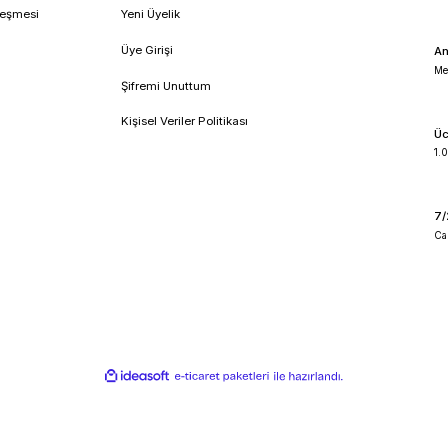
!
umsal
Üyelik
feli Satış Sözleşmesi
Yeni Üyelik
lik ve Güvenlik
Üye Girişi
 İade Koşullari
Şifremi Unuttum
o Takibi
Kişisel Veriler Politikası