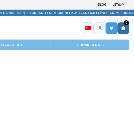
R TEDARİK
•
🏷️ ORİJİNAL ÜRÜN GARANTİSİ
•
📦 STOKTAN TESLİM ÜR
MARKALAR