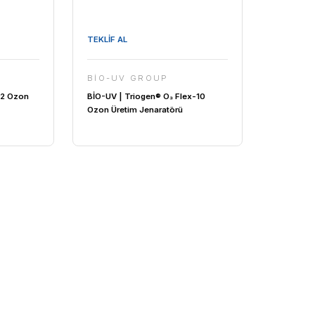
TEKLİF AL
 GROUP
BİO-UV GROUP
Triogen® TOGC2 Ozon
BİO-UV | Triogen® O₃ Flex-1
aratörü
Ozon Üretim Jenaratörü